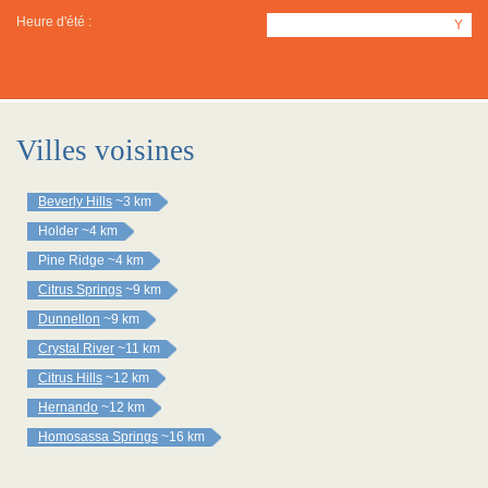
Heure d'été :
Y
Villes voisines
Beverly Hills
~3 km
Holder
~4 km
Pine Ridge
~4 km
Citrus Springs
~9 km
Dunnellon
~9 km
Crystal River
~11 km
Citrus Hills
~12 km
Hernando
~12 km
Homosassa Springs
~16 km