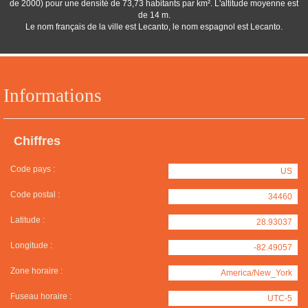
de 2000) pour une densité de 73,73 habitants par km². L'altitude moyenne est
de 14 m.
Le nom français de la ville est Lecanto, le nom espagnol est Lecanto.
Informations
Chiffres
Code pays :
US
Code postal :
34460
Latitude :
28.93037
Longitude :
-82.49057
Zone horaire :
America/New_York
Fuseau horaire :
UTC-5