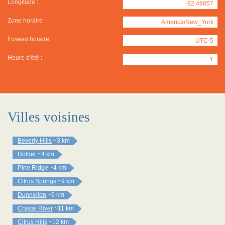
Longitude :
-82.49057
Zone horaire :
America/New_York
Fuseau horaire :
UTC-5
Heure d'été :
Y
Villes voisines
Beverly Hills
~3 km
Holder
~4 km
Pine Ridge
~4 km
Citrus Springs
~9 km
Dunnellon
~9 km
Crystal River
~11 km
Citrus Hills
~12 km