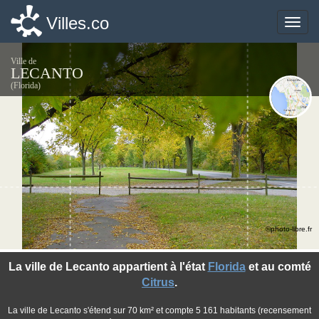
Villes.co
Villes.co
Toggle
Toggle
naviga
naviga
Ville de
LECANTO
(Florida)
©photo-libre.fr
La ville de Lecanto appartient à l'état
Florida
et au comté
Citrus
.
La ville de Lecanto s'étend sur 70 km² et compte 5 161 habitants (recensement