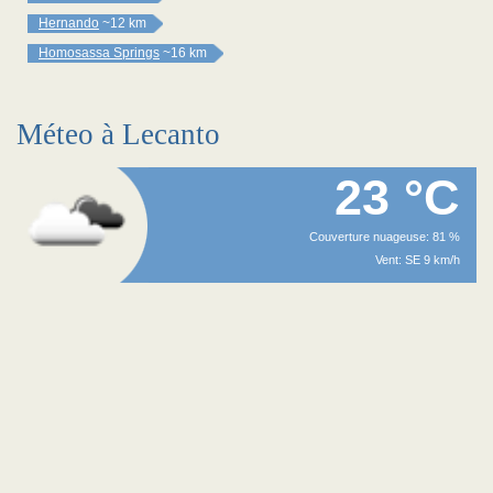
Hernando
~12 km
Homosassa Springs
~16 km
Méteo à Lecanto
23 °C
Couverture nuageuse: 81 %
Vent: SE 9 km/h