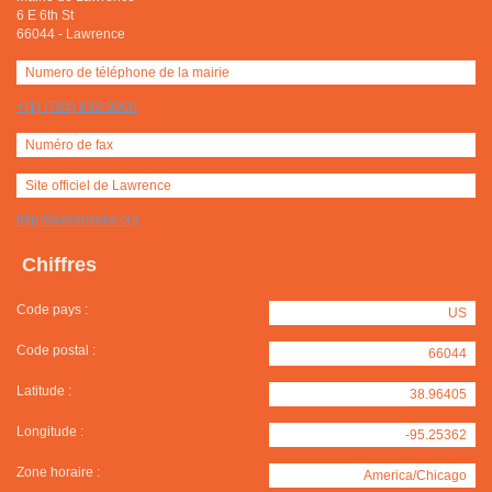
6 E 6th St
66044
-
Lawrence
Numero de téléphone de la mairie
+(1) (785) 832-3000
Numéro de fax
Site officiel de Lawrence
http://lawrenceks.org
Chiffres
Code pays :
US
Code postal :
66044
Latitude :
38.96405
Longitude :
-95.25362
Zone horaire :
America/Chicago