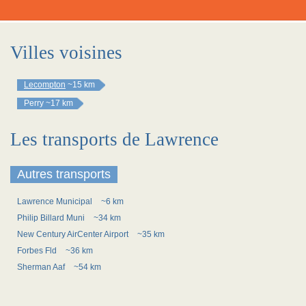
Villes voisines
Lecompton
~15 km
Perry
~17 km
Les transports de Lawrence
Autres transports
Lawrence Municipal
~6 km
Philip Billard Muni
~34 km
New Century AirCenter Airport
~35 km
Forbes Fld
~36 km
Sherman Aaf
~54 km