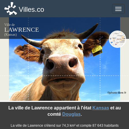
Villes.co
Villes.co
Toggle
Toggle
naviga
naviga
Ville de
LAWRENCE
(Kansas)
©photo-libre.fr
La ville de Lawrence appartient à l'état
Kansas
et au
comté
Douglas
.
La ville de Lawrence s'étend sur 74,3 km² et compte 87 643 habitants