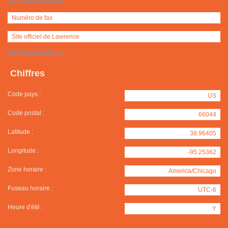
+(1) (785) 832-3000
Numéro de fax
Site officiel de Lawrence
http://lawrenceks.org
Chiffres
Code pays :
US
Code postal :
66044
Latitude :
38.96405
Longitude :
-95.25362
Zone horaire :
America/Chicago
Fuseau horaire :
UTC-6
Heure d'été :
Y