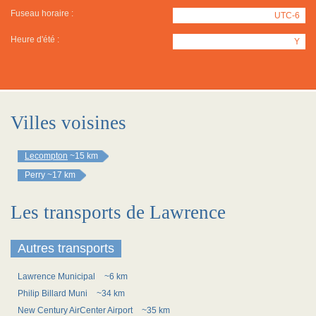
Fuseau horaire :
UTC-6
Heure d'été :
Y
Villes voisines
Lecompton
~15 km
Perry
~17 km
Les transports de Lawrence
Autres transports
Lawrence Municipal
~6 km
Philip Billard Muni
~34 km
New Century AirCenter Airport
~35 km