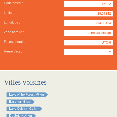
Code postal :
66012
Latitude :
39.07342
Longitude :
-94.88424
Zone horaire :
America/Chicago
Fuseau horaire :
UTC-6
Heure d'été :
Y
Villes voisines
Lake of the Forest
~0 km
Basehor
~8 km
Lake Quivira
~11 km
De Soto
~14 km