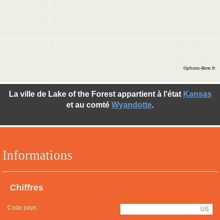
©photo-libre.fr
La ville de Lake of the Forest appartient à l'état
Kansas
et au comté
Wyandotte
.
Informations
Chiffres
Code pays :
US