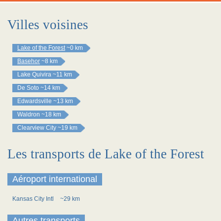
Villes voisines
Lake of the Forest
~0 km
Basehor
~8 km
Lake Quivira
~11 km
De Soto
~14 km
Edwardsville
~13 km
Waldron
~18 km
Clearview City
~19 km
Les transports de Lake of the Forest
Aéroport international
Kansas City Intl
~29 km
Autres transports