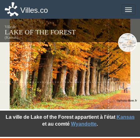
Villes.co
Villes.co
Toggle
Toggle
naviga
naviga
Ville de
LAKE OF THE FOREST
(Kansas)
©photo-libre.fr
La ville de Lake of the Forest appartient à l'état
Kansas
et au comté
Wyandotte
.