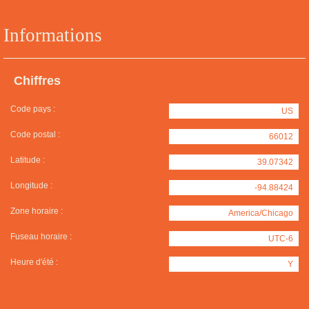
Informations
Chiffres
Code pays :
US
Code postal :
66012
Latitude :
39.07342
Longitude :
-94.88424
Zone horaire :
America/Chicago
Fuseau horaire :
UTC-6
Heure d'été :
Y