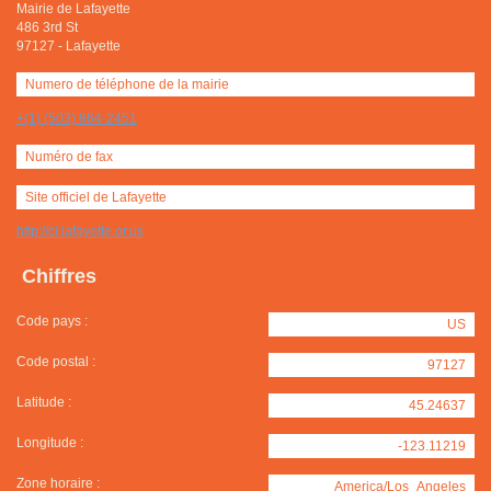
Mairie de Lafayette
486 3rd St
97127
-
Lafayette
Numero de téléphone de la mairie
+(1) (503) 864-2451
Numéro de fax
Site officiel de Lafayette
http://ci.lafayette.or.us
Chiffres
Code pays :
US
Code postal :
97127
Latitude :
45.24637
Longitude :
-123.11219
Zone horaire :
America/Los_Angeles