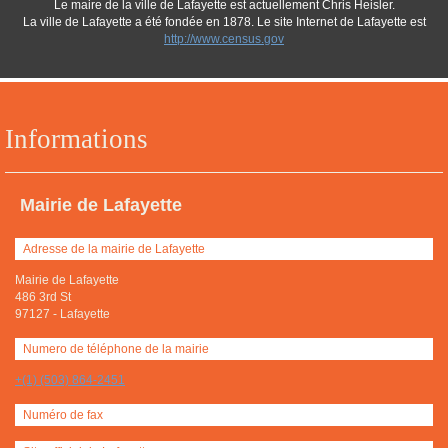
Le maire de la ville de Lafayette est actuellement Chris Heisler.
La ville de Lafayette a été fondée en 1878. Le site Internet de Lafayette est
http://www.census.gov
Informations
Mairie de Lafayette
Adresse de la mairie de Lafayette
Mairie de Lafayette
486 3rd St
97127
-
Lafayette
Numero de téléphone de la mairie
+(1) (503) 864-2451
Numéro de fax