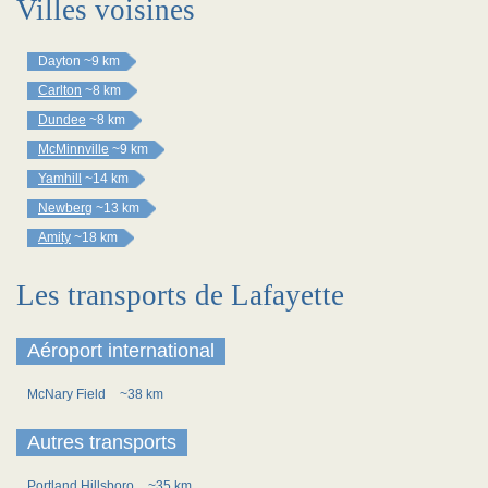
Villes voisines
Dayton
~9 km
Carlton
~8 km
Dundee
~8 km
McMinnville
~9 km
Yamhill
~14 km
Newberg
~13 km
Amity
~18 km
Les transports de Lafayette
Aéroport international
McNary Field
~38 km
Autres transports
Portland Hillsboro
~35 km