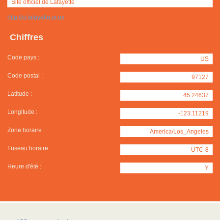
Site officiel de Lafayette
http://ci.lafayette.or.us
Chiffres
Code pays :
US
Code postal :
97127
Latitude :
45.24637
Longitude :
-123.11219
Zone horaire :
America/Los_Angeles
Fuseau horaire :
UTC-8
Heure d'été :
Y