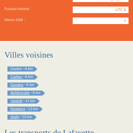
Fuseau horaire :
UTC-8
Heure d'été :
Y
Villes voisines
Dayton
~9 km
Carlton
~8 km
Dundee
~8 km
McMinnville
~9 km
Yamhill
~14 km
Newberg
~13 km
Amity
~18 km
Les transports de Lafayette