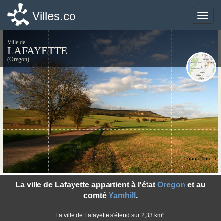
Villes.co
Villes.co
Toggle
Toggle
naviga
naviga
Ville de
LAFAYETTE
(Oregon)
©photo-libre.fr
La ville de Lafayette appartient à l'état
Oregon
et au
comté
Yamhill
.
La ville de Lafayette s'étend sur 2,33 km².