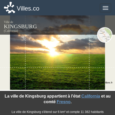
Villes.co
Villes.co
Toggle
Toggle
naviga
naviga
Ville de
KINGSBURG
(California)
©photo-libre.fr
La ville de Kingsburg appartient à l'état
California
et au
comté
Fresno
.
La ville de Kingsburg s'étend sur 6 km² et compte 11 382 habitants