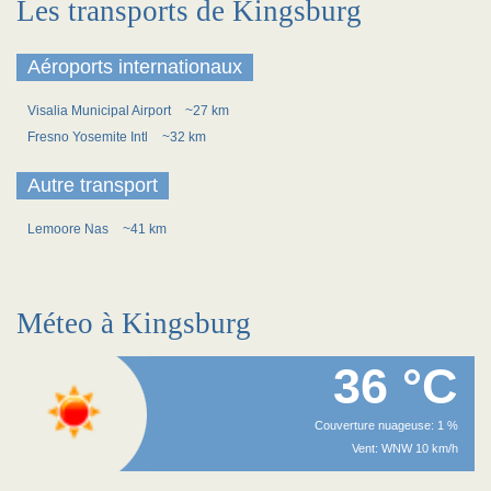
Les transports de Kingsburg
Aéroports internationaux
Visalia Municipal Airport
~27 km
Fresno Yosemite Intl
~32 km
Autre transport
Lemoore Nas
~41 km
Méteo à Kingsburg
36 °C
Couverture nuageuse: 1 %
Vent: WNW 10 km/h