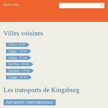
Heure d'été :
Y
Villes voisines
Selma
~8 km
Traver
~10 km
Parlier
~11 km
Del Rey
~16 km
Reedley
~15 km
Fowler
~16 km
Les transports de Kingsburg
Aéroports internationaux