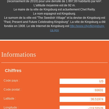
(recensement de 2010) pour une densité de 1 897,00 habitants par km².
L'altitude moyenne est de 92 m.
Le maire de la ville de Kingsburg est actuellement Chet Reilly.
Le nom espagnol est Kingsburg.
Le surnom de la ville est "The Swedish Village" et la devise de Kingsburg est
"Past, Present and Future Celebrating Kingsburg". La ville de Kingsburg a été
fondée en 1908. Le site Internet de Kingsburg est
http://www.cityofkingsburg-
ca.gov
Informations
Chiffres
Code pays :
US
Code postal :
93631
Latitude :
36.51974
Longitude :
-119.55526