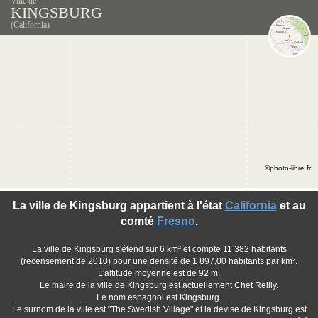
Ville de
KINGSBURG
(California)
©photo-libre.fr
La ville de Kingsburg appartient à l'état
California
et au
comté
Fresno
.
La ville de Kingsburg s'étend sur 6 km² et compte 11 382 habitants
(recensement de 2010) pour une densité de 1 897,00 habitants par km².
L'altitude moyenne est de 92 m.
Le maire de la ville de Kingsburg est actuellement Chet Reilly.
Le nom espagnol est Kingsburg.
Le surnom de la ville est "The Swedish Village" et la devise de Kingsburg est