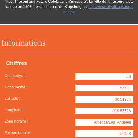
"Past, Present and Future Celebrating Kingsburg". La ville de Kingsburg a été
fondée en 1908. Le site Internet de Kingsburg est
http://www.cityofkingsburg-
ca.gov
Informations
Chiffres
Code pays :
US
Code postal :
93631
Latitude :
36.51974
Longitude :
-119.55526
Zone horaire :
America/Los_Angeles
Fuseau horaire :
UTC-8