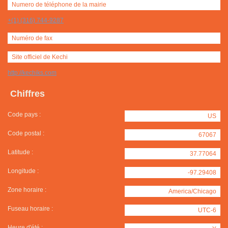
Numero de téléphone de la mairie
+(1) (316) 744-9287
Numéro de fax
Site officiel de Kechi
http://kechiks.com
Chiffres
Code pays :
US
Code postal :
67067
Latitude :
37.77064
Longitude :
-97.29408
Zone horaire :
America/Chicago
Fuseau horaire :
UTC-6
Heure d'été :