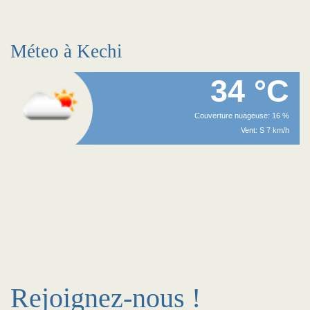
Méteo à Kechi
34 °C
Couverture nuageuse: 16 %
Vent: S 7 km/h
Rejoignez-nous !