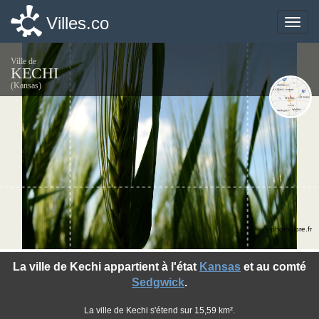
Villes.co
Villes.co
Toggle
Toggle
naviga
naviga
Ville de
KECHI
(Kansas)
©photo-libre.fr
La ville de Kechi appartient à l'état
Kansas
et au comté
Sedgwick
.
La ville de Kechi s'étend sur 15,59 km².