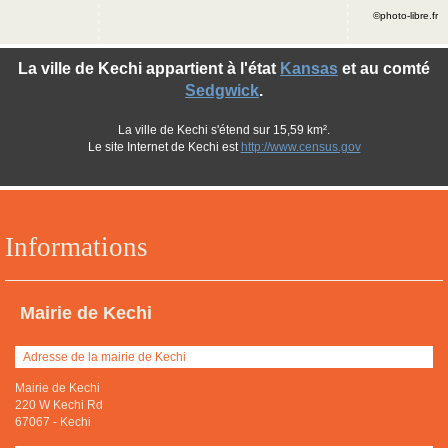
©photo-libre.fr
La ville de Kechi appartient à l'état
Kansas
et au comté
Sedgwick
.
La ville de Kechi s'étend sur 15,59 km².
Le site Internet de Kechi est
http://www.census.gov
Informations
Mairie de Kechi
Adresse de la mairie de Kechi
Mairie de Kechi
220 W Kechi Rd
67067
-
Kechi