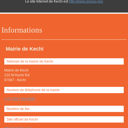
Le site Internet de Kechi est
http://www.census.gov
Informations
Mairie de Kechi
Adresse de la mairie de Kechi
Mairie de Kechi
220 W Kechi Rd
67067
-
Kechi
Numero de téléphone de la mairie
+(1) (316) 744-9287
Numéro de fax
Site officiel de Kechi