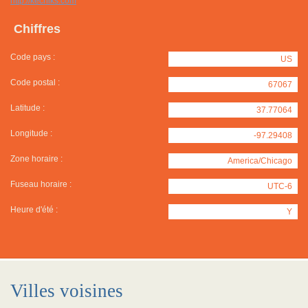
http://kechiks.com
Chiffres
Code pays :
US
Code postal :
67067
Latitude :
37.77064
Longitude :
-97.29408
Zone horaire :
America/Chicago
Fuseau horaire :
UTC-6
Heure d'été :
Y
Villes voisines