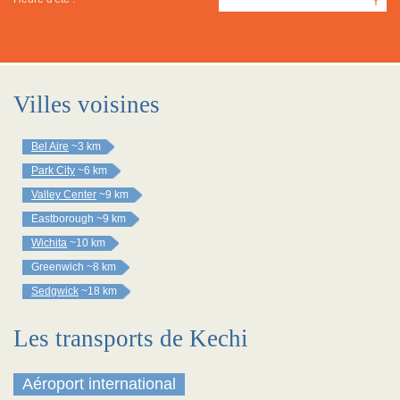
Y
Villes voisines
Bel Aire
~3 km
Park City
~6 km
Valley Center
~9 km
Eastborough
~9 km
Wichita
~10 km
Greenwich
~8 km
Sedgwick
~18 km
Les transports de Kechi
Aéroport international