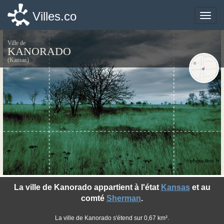
Villes.co
Villes.co
Toggle
Toggle
naviga
naviga
Ville de
KANORADO
(Kansas)
©photo-libre.fr
La ville de Kanorado appartient à l'état
Kansas
et au
comté
Sherman
.
La ville de Kanorado s'étend sur 0,67 km².