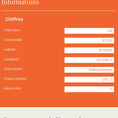
Informations
Chiffres
Code pays :
US
Code postal :
67741
Latitude :
39.33649
Longitude :
-102.03677
Zone horaire :
America/Denver
Fuseau horaire :
UTC-7
Heure d'été :
Y