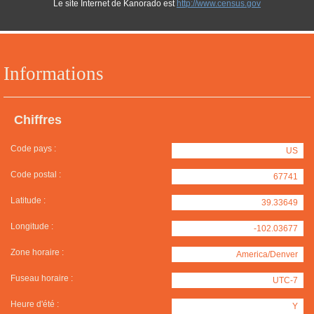
Le site Internet de Kanorado est
http://www.census.gov
Informations
Chiffres
Code pays :
US
Code postal :
67741
Latitude :
39.33649
Longitude :
-102.03677
Zone horaire :
America/Denver
Fuseau horaire :
UTC-7
Heure d'été :
Y