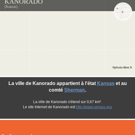
KANORADO
(Kansas)
©photo-libre.fr
La ville de Kanorado appartient à l'état
Kansas
et au
comté
Sherman
.
La ville de Kanorado s'étend sur 0,67 km².
Le site Internet de Kanorado est
http://www.census.gov