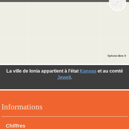
©photo-libre.fr
La ville de Ionia appartient à l'état
Kansas
et au comté
Jewell
.
Informations
Chiffres