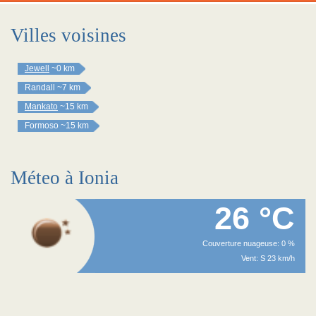
Villes voisines
Jewell
~0 km
Randall
~7 km
Mankato
~15 km
Formoso
~15 km
Méteo à Ionia
26 °C
Couverture nuageuse: 0 %
Vent: S 23 km/h