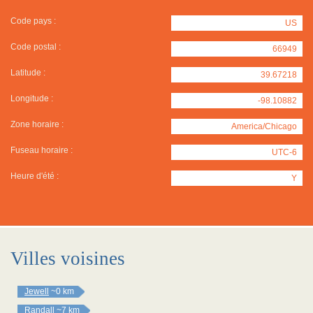
Code pays :
US
Code postal :
66949
Latitude :
39.67218
Longitude :
-98.10882
Zone horaire :
America/Chicago
Fuseau horaire :
UTC-6
Heure d'été :
Y
Villes voisines
Jewell
~0 km
Randall
~7 km