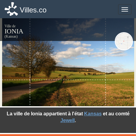
Villes.co
Villes.co
Toggle
Toggle
naviga
naviga
Ville de
IONIA
(Kansas)
©photo-libre.fr
La ville de Ionia appartient à l'état
Kansas
et au comté
Jewell
.