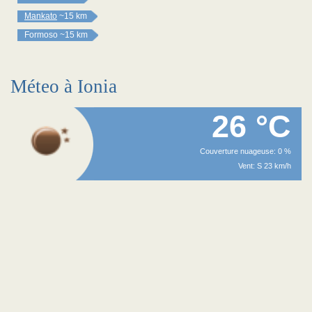
Mankato
~15 km
Formoso
~15 km
Méteo à Ionia
26 °C
Couverture nuageuse: 0 %
Vent: S 23 km/h