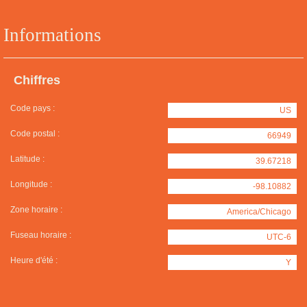
Informations
Chiffres
Code pays :
US
Code postal :
66949
Latitude :
39.67218
Longitude :
-98.10882
Zone horaire :
America/Chicago
Fuseau horaire :
UTC-6
Heure d'été :
Y