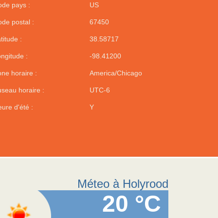
de pays :
US
de postal :
67450
titude :
38.58717
ngitude :
-98.41200
ne horaire :
America/Chicago
seau horaire :
UTC-6
ure d'été :
Y
Méteo à Holyrood
20 °C