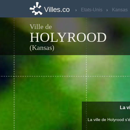
Villes.co
Villes.co
Etats-Unis
Etats-Unis
Kansas
Kansas
Ville de
HOLYROOD
(Kansas)
La v
La ville de Holyrood s