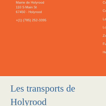
Mairie de Holyrood
Co
110 S Main St
Co
67450
-
Holyrood
La
+(1) (785) 252-3395
Lo
Zo
Fu
He
Les transports de
Holyrood