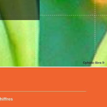
©photo-libre.fr
hiffres