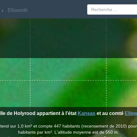
Ellsworth
Ellsworth
ille de Holyrood appartient à l'état
Kansas
et au comté
Ellsw
'étend sur 1,0 km² et compte 447 habitants (recensement de 2010) pou
habitants par km². L'altitude moyenne est de 550 m.