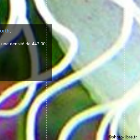
orth
.
r une densité de 447,00
©photo-libre.fr