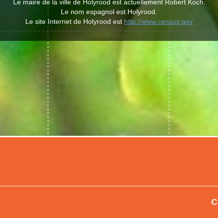
Le maire de la ville de Holyrood est actuellement Robert Koch.
Le nom espagnol est Holyrood.
Le site Internet de Holyrood est
http://www.census.gov
C