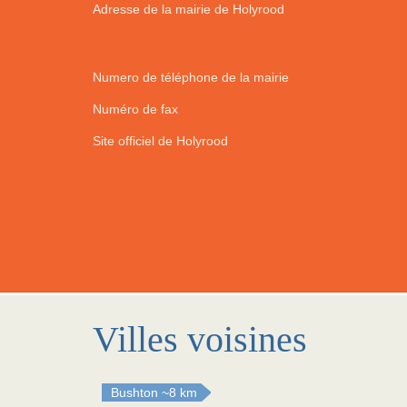
Adresse de la mairie de Holyrood
Numero de téléphone de la mairie
Numéro de fax
Site officiel de Holyrood
Villes voisines
Bushton
~8 km