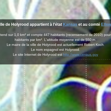
ille de Holyrood appartient à l'état
Kansas
et au comté
Ellsw
'étend sur 1,0 km² et compte 447 habitants (recensement de 2010) pou
habitants par km². L'altitude moyenne est de 550 m.
Le maire de la ville de Holyrood est actuellement Robert Koch.
Le nom espagnol est Holyrood.
Le site Internet de Holyrood est
http://www.census.gov