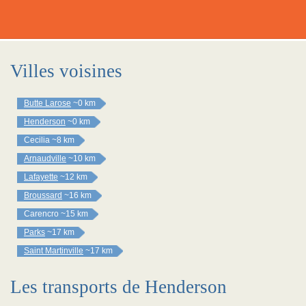
Villes voisines
Butte Larose
~0 km
Henderson
~0 km
Cecilia
~8 km
Arnaudville
~10 km
Lafayette
~12 km
Broussard
~16 km
Carencro
~15 km
Parks
~17 km
Saint Martinville
~17 km
Les transports de Henderson