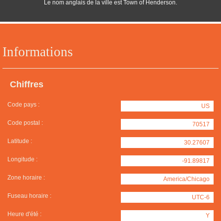
Le nom anglais de la ville est Town of Henderson.
Informations
Chiffres
Code pays :
US
Code postal :
70517
Latitude :
30.27607
Longitude :
-91.89817
Zone horaire :
America/Chicago
Fuseau horaire :
UTC-6
Heure d'été :
Y