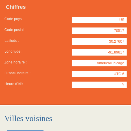
Chiffres
Code pays :
US
Code postal :
70517
Latitude :
30.27607
Longitude :
-91.89817
Zone horaire :
America/Chicago
Fuseau horaire :
UTC-6
Heure d'été :
Y
Villes voisines