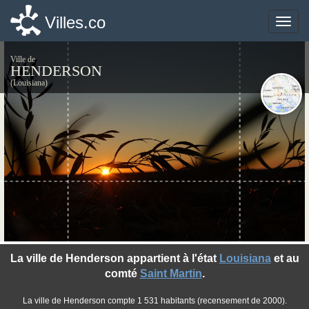
Villes.co
Villes.co
Toggle
Toggle
naviga
naviga
Ville de
HENDERSON
(Louisiana)
©photo-libre.fr
La ville de Henderson appartient à l'état
Louisiana
et au
comté
Saint Martin
.
La ville de Henderson compte 1 531 habitants (recensement de 2000).