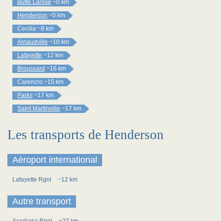
Butte Larose
~0 km
Henderson
~0 km
Cecilia
~8 km
Arnaudville
~10 km
Lafayette
~12 km
Broussard
~16 km
Carencro
~15 km
Parks
~17 km
Saint Martinville
~17 km
Les transports de Henderson
Aéroport international
Lafayette Rgnl
~12 km
Autre transport