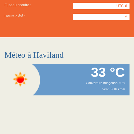
Fuseau horaire :
UTC-6
Heure d'été :
Y
Méteo à Haviland
33 °C
Couverture nuageuse: 6 %
Vent: S 16 km/h