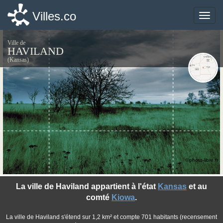
Villes.co
Villes.co
Toggle
Toggle
naviga
naviga
Ville de
HAVILAND
(Kansas)
©photo-libre.fr
La ville de Haviland appartient à l'état
Kansas
et au
comté
Kiowa
.
La ville de Haviland s'étend sur 1,2 km² et compte 701 habitants (recensement