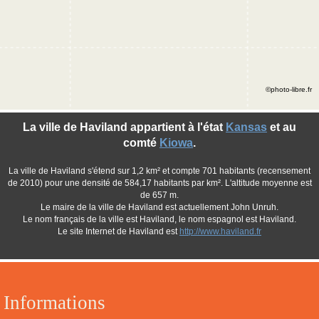
©photo-libre.fr
La ville de Haviland appartient à l'état
Kansas
et au
comté
Kiowa
.
La ville de Haviland s'étend sur 1,2 km² et compte 701 habitants (recensement
de 2010) pour une densité de 584,17 habitants par km². L'altitude moyenne est
de 657 m.
Le maire de la ville de Haviland est actuellement John Unruh.
Le nom français de la ville est Haviland, le nom espagnol est Haviland.
Le site Internet de Haviland est
http://www.haviland.fr
Informations