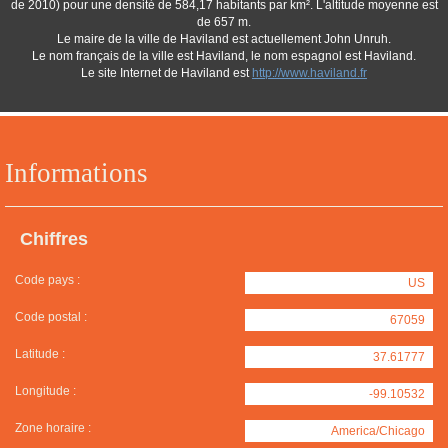
de 2010) pour une densité de 584,17 habitants par km². L'altitude moyenne est
de 657 m.
Le maire de la ville de Haviland est actuellement John Unruh.
Le nom français de la ville est Haviland, le nom espagnol est Haviland.
Le site Internet de Haviland est
http://www.haviland.fr
Informations
Chiffres
Code pays :
US
Code postal :
67059
Latitude :
37.61777
Longitude :
-99.10532
Zone horaire :
America/Chicago