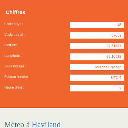
Chiffres
Code pays :
US
Code postal :
67059
Latitude :
37.61777
Longitude :
-99.10532
Zone horaire :
America/Chicago
Fuseau horaire :
UTC-6
Heure d'été :
Y
Méteo à Haviland