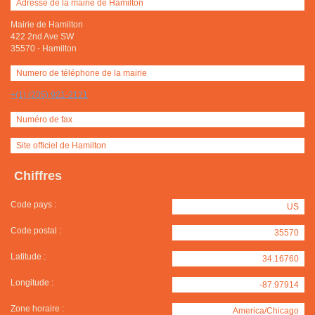
Adresse de la mairie de Hamilton
Mairie de Hamilton
422 2nd Ave SW
35570
-
Hamilton
Numero de téléphone de la mairie
+(1) (205) 921-2121
Numéro de fax
Site officiel de Hamilton
Chiffres
Code pays :
US
Code postal :
35570
Latitude :
34.16760
Longitude :
-87.97914
Zone horaire :
America/Chicago