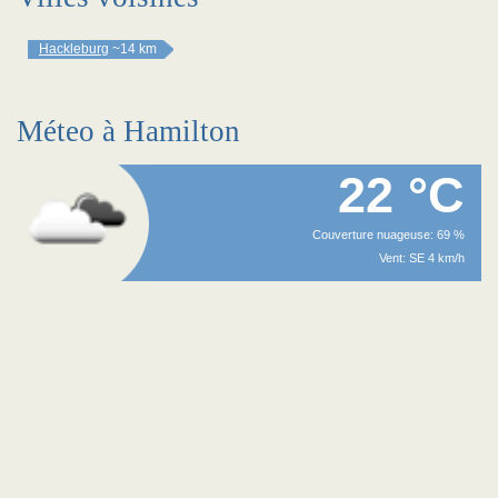
Hackleburg
~14 km
Méteo à Hamilton
22 °C
Couverture nuageuse: 69 %
Vent: SE 4 km/h