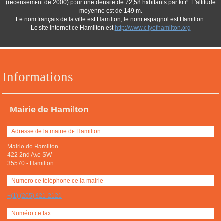
(recensement de 2000) pour une densité de 72,58 habitants par km². L'altitude
moyenne est de 149 m.
Le nom français de la ville est Hamilton, le nom espagnol est Hamilton.
Le site Internet de Hamilton est
http://www.cityofhamilton.org
Informations
Mairie de Hamilton
Adresse de la mairie de Hamilton
Mairie de Hamilton
422 2nd Ave SW
35570
-
Hamilton
Numero de téléphone de la mairie
+(1) (205) 921-2121
Numéro de fax