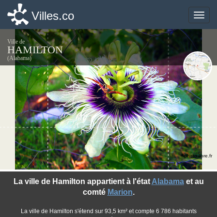
Villes.co
Villes.co
Toggle
Toggle
naviga
naviga
Ville de
HAMILTON
(Alabama)
©photo-libre.fr
La ville de Hamilton appartient à l'état
Alabama
et au
comté
Marion
.
La ville de Hamilton s'étend sur 93,5 km² et compte 6 786 habitants