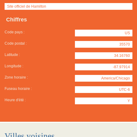
Site officiel de Hamilton
Chiffres
Code pays :
US
Code postal :
35570
Latitude :
34.16760
Longitude :
-87.97914
Zone horaire :
America/Chicago
Fuseau horaire :
UTC-6
Heure d'été :
Y
Villes voisines