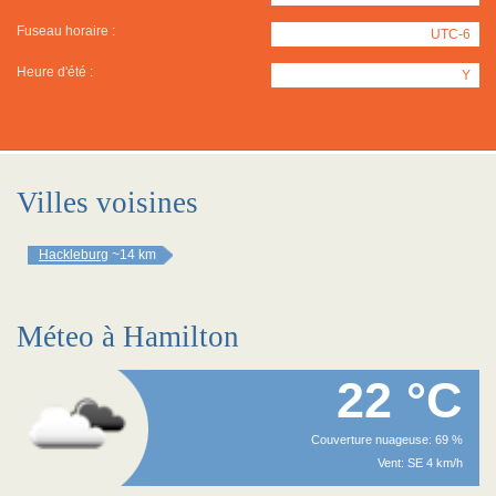
Fuseau horaire :
UTC-6
Heure d'été :
Y
Villes voisines
Hackleburg
~14 km
Méteo à Hamilton
22 °C
Couverture nuageuse: 69 %
Vent: SE 4 km/h