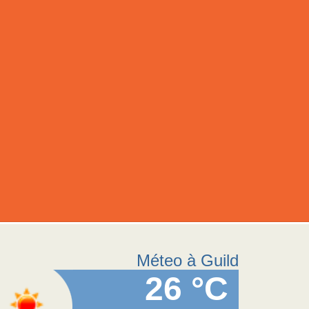
Méteo à Guild
26 °C