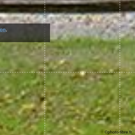
ion
.
©photo-libre.fr