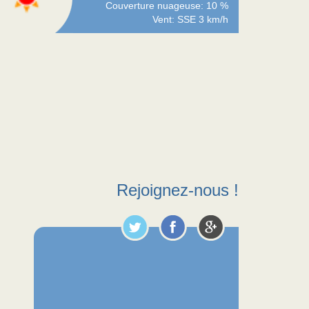
Couverture nuageuse: 10 %
Vent: SSE 3 km/h
Rejoignez-nous !