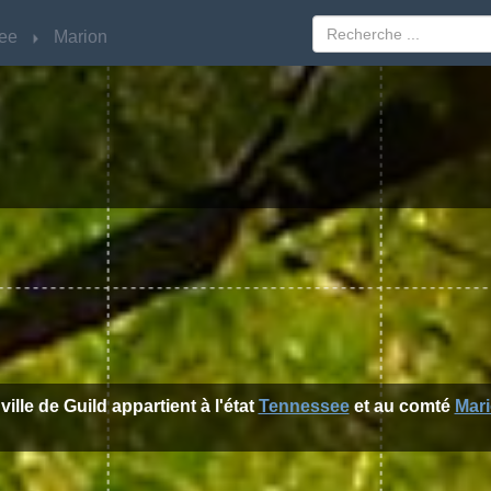
ee
ee
Marion
Marion
ville de Guild appartient à l'état
Tennessee
et au comté
Mar