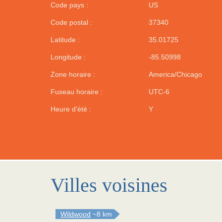
Code pays :
US
Code postal :
37340
Latitude :
35.01725
Longitude :
-85.50998
Zone horaire :
America/Chicago
Fuseau horaire :
UTC-6
Heure d'été :
Y
Villes voisines
Wildwood
~8 km