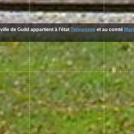
ville de Guild appartient à l'état
Tennessee
et au comté
Mar