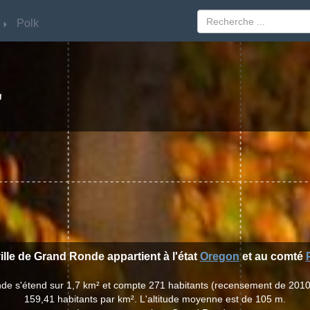
Polk
Polk
E
ille de Grand Ronde appartient à l'état
Oregon
et au comté
nde s'étend sur 1,7 km² et compte 271 habitants (recensement de 2010
159,41 habitants par km². L'altitude moyenne est de 105 m.