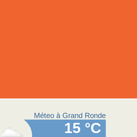
Méteo à Grand Ronde
15 °C