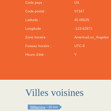
Code pays :
US
Code postal :
97347
Latitude :
45.05625
Longitude :
-123.62871
Zone horaire :
America/Los_Angeles
Fuseau horaire :
UTC-8
Heure d'été :
Y
Villes voisines
Willamina
~10 km