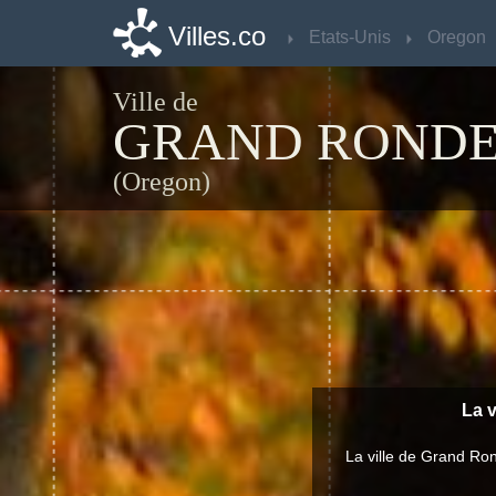
Villes.co
Villes.co
Etats-Unis
Etats-Unis
Oregon
Oregon
Ville de
GRAND ROND
(Oregon)
La v
La ville de Grand Ro