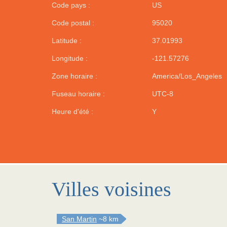
Code pays :
US
Code postal :
95020
Latitude :
37.01993
Longitude :
-121.57276
Zone horaire :
America/Los_Angeles
Fuseau horaire :
UTC-8
Heure d'été :
Y
Villes voisines
San Martin
~8 km