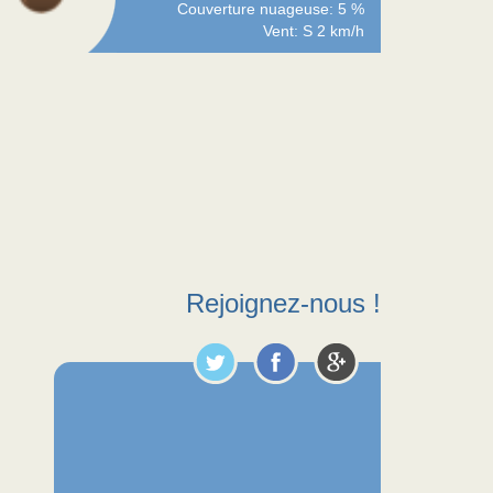
Couverture nuageuse: 5 %
Vent: S 2 km/h
Rejoignez-nous !