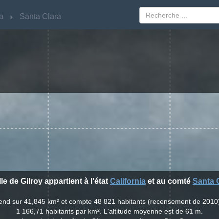
ia
ia
Santa Clara
Santa Clara
lle de Gilroy appartient à l'état
California
et au comté
Santa 
'étend sur 41,845 km² et compte 48 821 habitants (recensement de 2010
1 166,71 habitants par km². L'altitude moyenne est de 61 m.