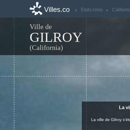
Villes.co
Villes.co
Etats-Unis
Etats-Unis
Californ
Californ
Ville de
GILROY
(California)
La vi
La ville de Gilroy s