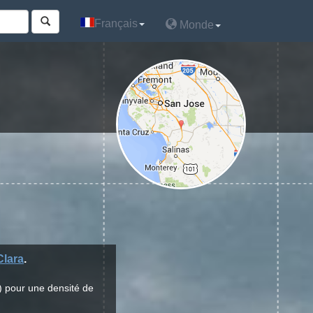
Français
Français
Monde
Monde
Clara
.
) pour une densité de