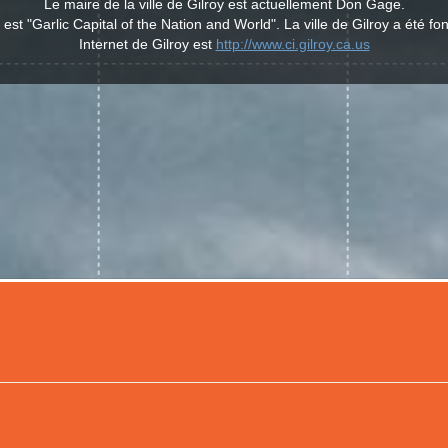
Le maire de la ville de Gilroy est actuellement Don Gage.
 est "Garlic Capital of the Nation and World". La ville de Gilroy a été f
Internet de Gilroy est
http://www.ci.gilroy.ca.us