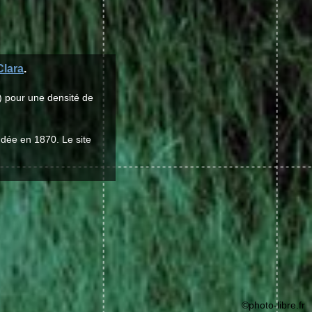
Clara
.
) pour une densité de
ondée en 1870. Le site
©photo-libre.fr