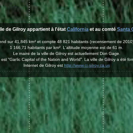
lle de Gilroy appartient à l'état
California
et au comté
Santa 
'étend sur 41,845 km² et compte 48 821 habitants (recensement de 2010
1 166,71 habitants par km². L'altitude moyenne est de 61 m.
Le maire de la ville de Gilroy est actuellement Don Gage.
 est "Garlic Capital of the Nation and World". La ville de Gilroy a été f
Internet de Gilroy est
http://www.ci.gilroy.ca.us