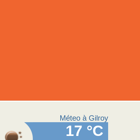
Méteo à Gilroy
17 °C