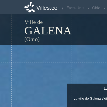
Villes.co
Villes.co
Etats-Unis
Etats-Unis
Ohio
Ohio
Ville de
GALENA
(Ohio)
La
La ville de Galena s'