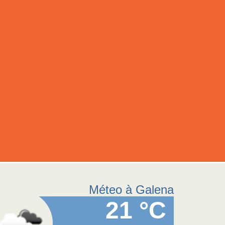
Méteo à Galena
21 °C