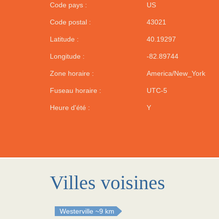
Code pays :
US
Code postal :
43021
Latitude :
40.19297
Longitude :
-82.89744
Zone horaire :
America/New_York
Fuseau horaire :
UTC-5
Heure d'été :
Y
Villes voisines
Westerville
~9 km