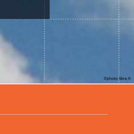
©photo-libre.fr