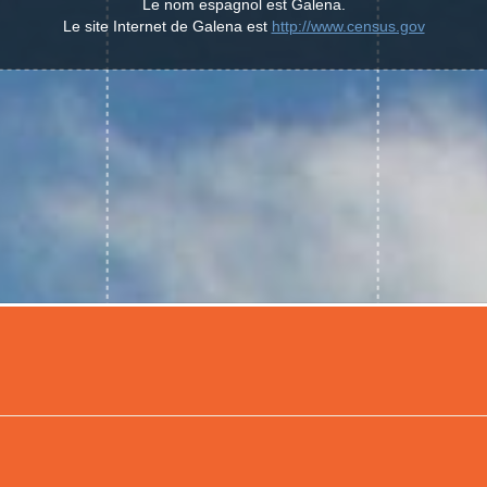
Le nom espagnol est Galena.
Le site Internet de Galena est
http://www.census.gov