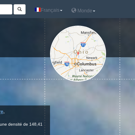
Français
Français
Monde
Monde
re
.
 une densité de 148,41