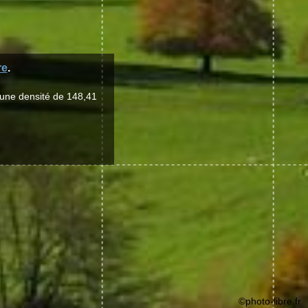
re
.
 une densité de 148,41
©photo-libre.fr