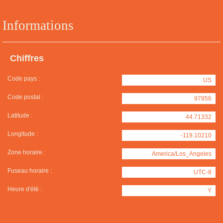
Informations
Chiffres
Code pays :
US
Code postal :
97856
Latitude :
44.71332
Longitude :
-119.10210
Zone horaire :
America/Los_Angeles
Fuseau horaire :
UTC-8
Heure d'été :
Y