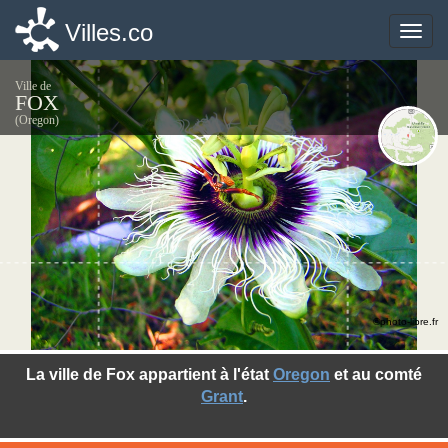
Villes.co
Villes.co
Toggle
Toggle
naviga
naviga
Ville de
FOX
(Oregon)
©photo-libre.fr
La ville de Fox appartient à l'état
Oregon
et au comté
Grant
.