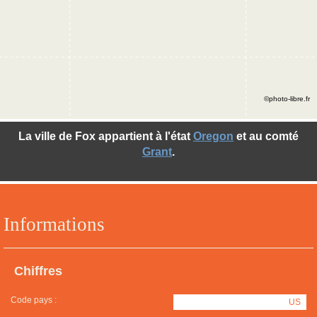
©photo-libre.fr
La ville de Fox appartient à l'état
Oregon
et au comté
Grant
.
Informations
Chiffres
Code pays :
US