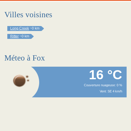
Villes voisines
Long Creek
~0 km
Ritter
~0 km
Méteo à Fox
16 °C
Couverture nuageuse: 0 %
Vent: SE 4 km/h