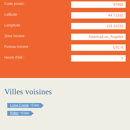
Code postal :
97856
Latitude :
44.71332
Longitude :
-119.10210
Zone horaire :
America/Los_Angeles
Fuseau horaire :
UTC-8
Heure d'été :
Y
Villes voisines
Long Creek
~0 km
Ritter
~0 km