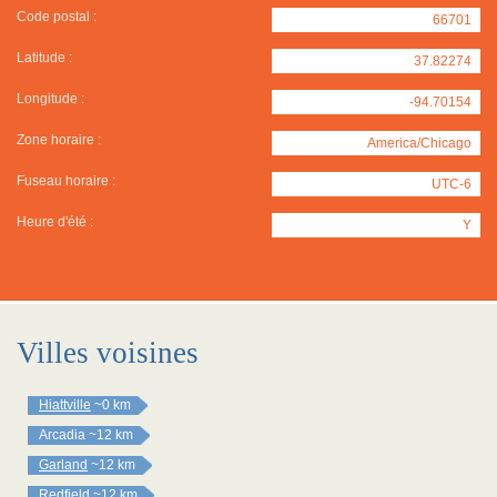
Code postal :
66701
Latitude :
37.82274
Longitude :
-94.70154
Zone horaire :
America/Chicago
Fuseau horaire :
UTC-6
Heure d'été :
Y
Villes voisines
Hiattville
~0 km
Arcadia
~12 km
Garland
~12 km
Redfield
~12 km