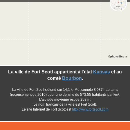
©photo-libre.fr
La ville de Fort Scott appartient à l'état
Kansas
et au
comté
Bourbon
.
La ville de Fort Scott s'étend sur 14,1 km² et compte 8 087 habitants
(recensement de 2010) pour une densité de 573,55 habitants par km².
L'altitude moyenne est de 258 m.
Le nom français de la ville est Fort Scott.
Le site Internet de Fort Scott est
http://www.fortscott.com