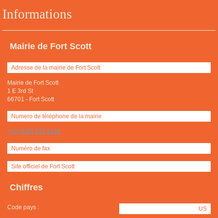
Informations
Mairie de Fort Scott
Adresse de la mairie de Fort Scott
Mairie de Fort Scott
1 E 3rd St
66701
-
Fort Scott
Numero de téléphone de la mairie
+(1) (620) 223-8118
Numéro de fax
Site officiel de Fort Scott
Chiffres
Code pays :
US