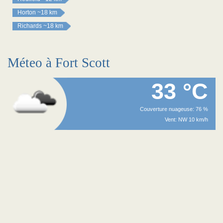
Horton
~18 km
Richards
~18 km
Méteo à Fort Scott
33 °C
Couverture nuageuse: 76 %
Vent: NW 10 km/h