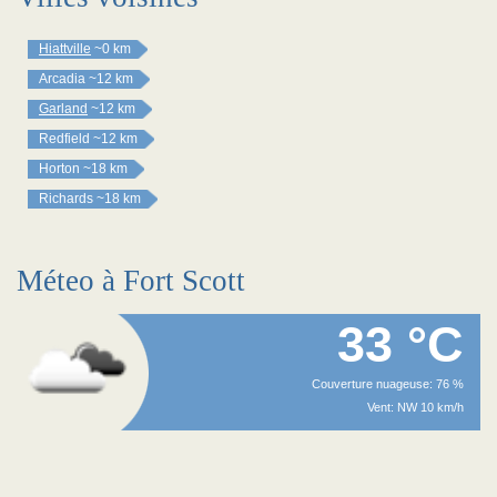
Hiattville
~0 km
Arcadia
~12 km
Garland
~12 km
Redfield
~12 km
Horton
~18 km
Richards
~18 km
Méteo à Fort Scott
33 °C
Couverture nuageuse: 76 %
Vent: NW 10 km/h