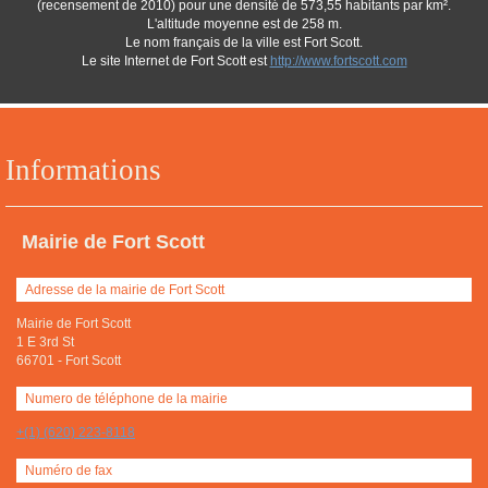
(recensement de 2010) pour une densité de 573,55 habitants par km².
L'altitude moyenne est de 258 m.
Le nom français de la ville est Fort Scott.
Le site Internet de Fort Scott est
http://www.fortscott.com
Informations
Mairie de Fort Scott
Adresse de la mairie de Fort Scott
Mairie de Fort Scott
1 E 3rd St
66701
-
Fort Scott
Numero de téléphone de la mairie
+(1) (620) 223-8118
Numéro de fax