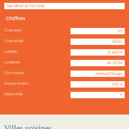
Site officiel de Fort Scott
Chiffres
Code pays :
US
Code postal :
66701
Latitude :
37.82274
Longitude :
-94.70154
Zone horaire :
America/Chicago
Fuseau horaire :
UTC-6
Heure d'été :
Y
Villes voisines