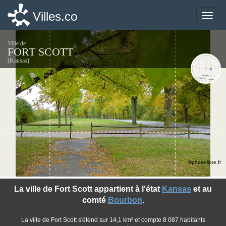
Villes.co
Villes.co
Toggle
Toggle
naviga
naviga
Ville de
FORT SCOTT
(Kansas)
©photo-libre.fr
La ville de Fort Scott appartient à l'état
Kansas
et au
comté
Bourbon
.
La ville de Fort Scott s'étend sur 14,1 km² et compte 8 087 habitants