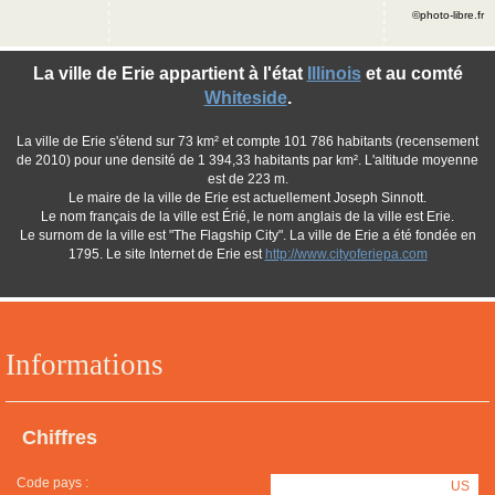
©photo-libre.fr
La ville de Erie appartient à l'état
Illinois
et au comté
Whiteside
.
La ville de Erie s'étend sur 73 km² et compte 101 786 habitants (recensement
de 2010) pour une densité de 1 394,33 habitants par km². L'altitude moyenne
est de 223 m.
Le maire de la ville de Erie est actuellement Joseph Sinnott.
Le nom français de la ville est Érié, le nom anglais de la ville est Erie.
Le surnom de la ville est "The Flagship City". La ville de Erie a été fondée en
1795. Le site Internet de Erie est
http://www.cityoferiepa.com
Informations
Chiffres
Code pays :
US