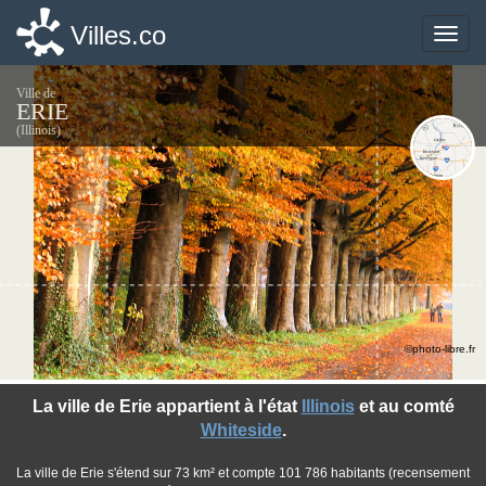
Villes.co
Villes.co
Toggle
Toggle
naviga
naviga
Ville de
ERIE
(Illinois)
©photo-libre.fr
La ville de Erie appartient à l'état
Illinois
et au comté
Whiteside
.
La ville de Erie s'étend sur 73 km² et compte 101 786 habitants (recensement