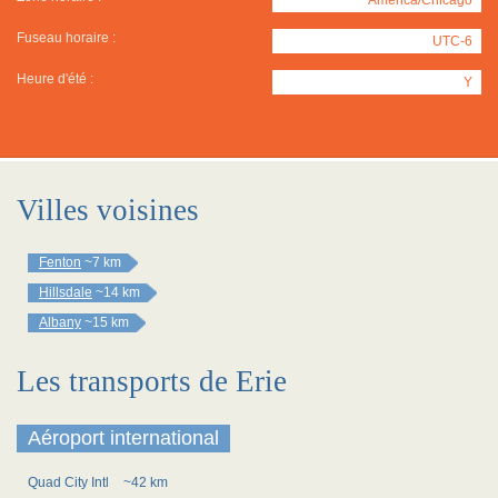
Fuseau horaire :
UTC-6
Heure d'été :
Y
Villes voisines
Fenton
~7 km
Hillsdale
~14 km
Albany
~15 km
Les transports de Erie
Aéroport international
Quad City Intl
~42 km