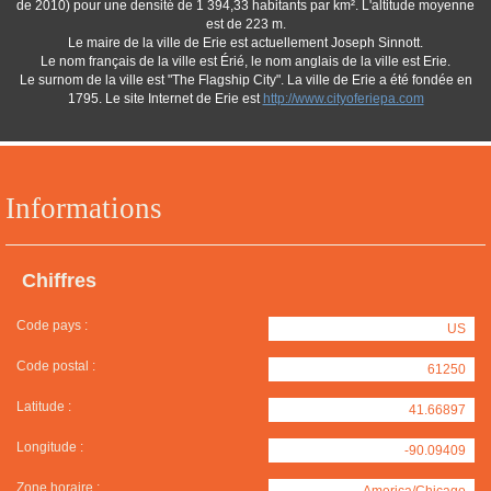
de 2010) pour une densité de 1 394,33 habitants par km². L'altitude moyenne
est de 223 m.
Le maire de la ville de Erie est actuellement Joseph Sinnott.
Le nom français de la ville est Érié, le nom anglais de la ville est Erie.
Le surnom de la ville est "The Flagship City". La ville de Erie a été fondée en
1795. Le site Internet de Erie est
http://www.cityoferiepa.com
Informations
Chiffres
Code pays :
US
Code postal :
61250
Latitude :
41.66897
Longitude :
-90.09409
Zone horaire :
America/Chicago