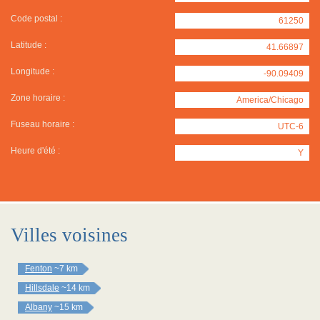
Code postal :
61250
Latitude :
41.66897
Longitude :
-90.09409
Zone horaire :
America/Chicago
Fuseau horaire :
UTC-6
Heure d'été :
Y
Villes voisines
Fenton
~7 km
Hillsdale
~14 km
Albany
~15 km