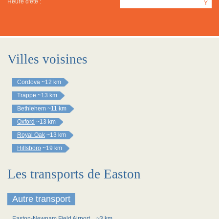
Heure d'été :
Y
Villes voisines
Cordova
~12 km
Trappe
~13 km
Bethlehem
~11 km
Oxford
~13 km
Royal Oak
~13 km
Hillsboro
~19 km
Les transports de Easton
Autre transport
Easton-Newnam Field Airport
~3 km