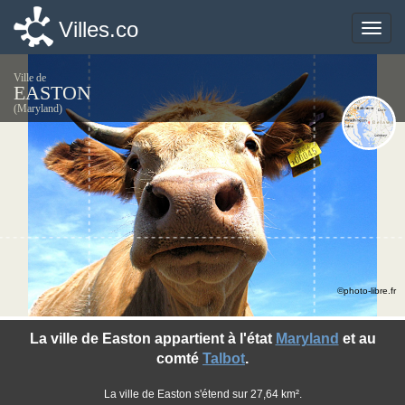
Villes.co
Villes.co
Toggle
Toggle
naviga
naviga
Ville de
EASTON
(Maryland)
©photo-libre.fr
La ville de Easton appartient à l'état
Maryland
et au
comté
Talbot
.
La ville de Easton s'étend sur 27,64 km².