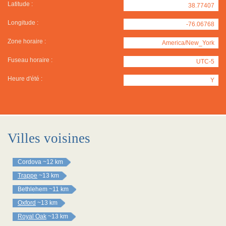
Latitude :
38.77407
Longitude :
-76.06768
Zone horaire :
America/New_York
Fuseau horaire :
UTC-5
Heure d'été :
Y
Villes voisines
Cordova
~12 km
Trappe
~13 km
Bethlehem
~11 km
Oxford
~13 km
Royal Oak
~13 km