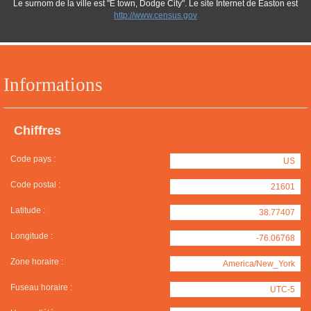
Le surnom de la ville est "E town, Dodge City". Le site Internet de Easton est
http://www.census.gov
Informations
Chiffres
Code pays :
US
Code postal :
21601
Latitude :
38.77407
Longitude :
-76.06768
Zone horaire :
America/New_York
Fuseau horaire :
UTC-5