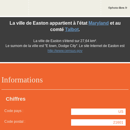
©photo-libre.fr
La ville de Easton appartient à l'état
Maryland
et au
comté
Talbot
.
La ville de Easton s'étend sur 27,64 km².
Le surnom de la ville est "E town, Dodge City". Le site Internet de Easton est
http://www.census.gov
Informations
Chiffres
Code pays :
US
Code postal :
21601