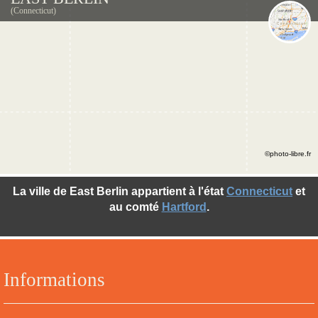
(Connecticut)
©photo-libre.fr
La ville de East Berlin appartient à l'état
Connecticut
et
au comté
Hartford
.
Informations