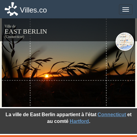
Villes.co
Villes.co
Toggle
Toggle
naviga
naviga
Ville de
EAST BERLIN
(Connecticut)
©photo-libre.fr
La ville de East Berlin appartient à l'état
Connecticut
et
au comté
Hartford
.