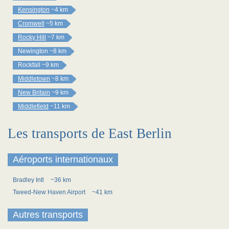
Kensington
~4 km
Cromwell
~5 km
Rocky Hill
~7 km
Newington
~8 km
Rockfall
~9 km
Middletown
~8 km
New Britain
~9 km
Middlefield
~11 km
Les transports de East Berlin
Aéroports internationaux
Bradley Intl
~36 km
Tweed-New Haven Airport
~41 km
Autres transports