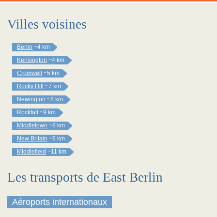
Villes voisines
Berlin
~4 km
Kensington
~4 km
Cromwell
~5 km
Rocky Hill
~7 km
Newington
~8 km
Rockfall
~9 km
Middletown
~8 km
New Britain
~9 km
Middlefield
~11 km
Les transports de East Berlin
Aéroports internationaux