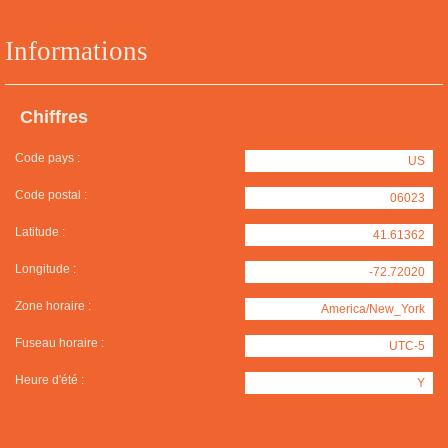
Informations
Chiffres
Code pays :
US
Code postal :
06023
Latitude :
41.61362
Longitude :
-72.72020
Zone horaire :
America/New_York
Fuseau horaire :
UTC-5
Heure d'été :
Y