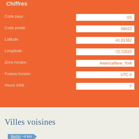
Chiffres
Code pays :
US
Code postal :
06023
Latitude :
41.61362
Longitude :
-72.72020
Zone horaire :
America/New_York
Fuseau horaire :
UTC-5
Heure d'été :
Y
Villes voisines
Berlin
~4 km