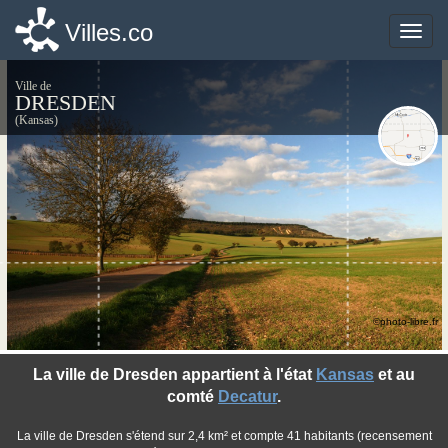
Villes.co
Villes.co
Toggle
Toggle
naviga
naviga
Ville de
DRESDEN
(Kansas)
©photo-libre.fr
La ville de Dresden appartient à l'état
Kansas
et au
comté
Decatur
.
La ville de Dresden s'étend sur 2,4 km² et compte 41 habitants (recensement