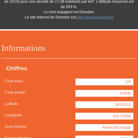
de 2010) pour une densité de 17,08 habitants par km². L'altitude moyenne est
de 833 m.
Le nom espagnol est Dresden.
Le site Internet de Dresden est
http://www.census.gov
Informations
Chiffres
Code pays :
US
Code postal :
67635
Latitude :
39.61101
Longitude :
-100.37606
Zone horaire :
America/Chicago