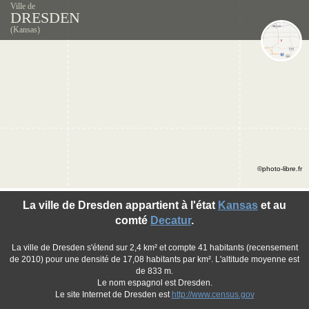
Ville de
DRESDEN
(Kansas)
©photo-libre.fr
La ville de Dresden appartient à l'état
Kansas
et au
comté
Decatur
.
La ville de Dresden s'étend sur 2,4 km² et compte 41 habitants (recensement
de 2010) pour une densité de 17,08 habitants par km². L'altitude moyenne est
de 833 m.
Le nom espagnol est Dresden.
Le site Internet de Dresden est
http://www.census.gov