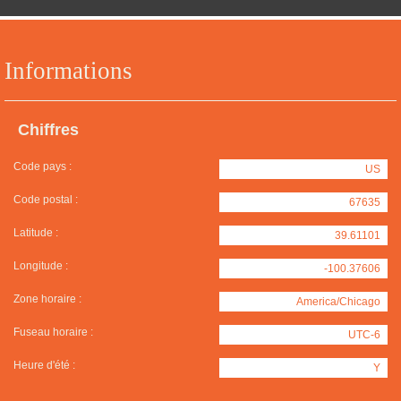
Informations
Chiffres
Code pays :
US
Code postal :
67635
Latitude :
39.61101
Longitude :
-100.37606
Zone horaire :
America/Chicago
Fuseau horaire :
UTC-6
Heure d'été :
Y