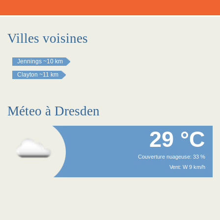
Villes voisines
Jennings
~10 km
Clayton
~11 km
Méteo à Dresden
29 °C
Couverture nuageuse: 33 %
Vent: W 9 km/h