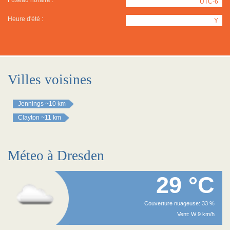
Fuseau horaire :
UTC-6
Heure d'été :
Y
Villes voisines
Jennings
~10 km
Clayton
~11 km
Méteo à Dresden
29 °C
Couverture nuageuse: 33 %
Vent: W 9 km/h