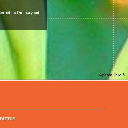
nternet de Danbury est
©photo-libre.fr
hiffres