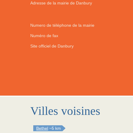
Adresse de la mairie de Danbury
Numero de téléphone de la mairie
Numéro de fax
Site officiel de Danbury
Villes voisines
Bethel
~5 km