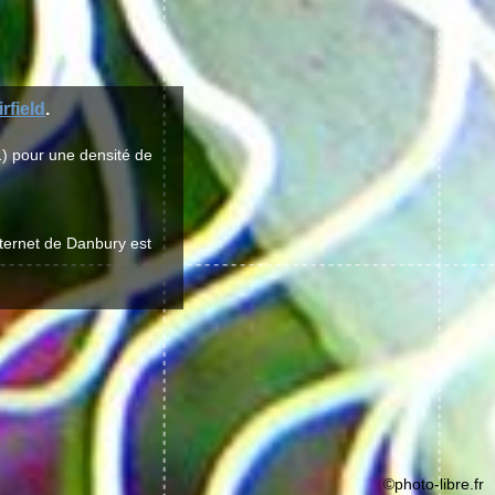
irfield
.
) pour une densité de
nternet de Danbury est
©photo-libre.fr