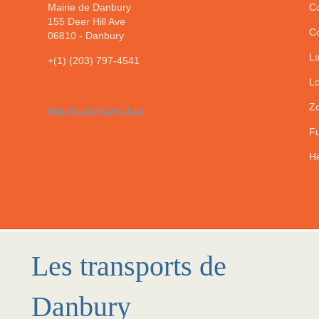
Mairie de Danbury
Co
155 Deer Hill Ave
Co
06810
-
Danbury
La
+(1) (203) 797-4541
Lo
Zo
http://ci.danbury.ct.us
Fu
He
Les transports de
Danbury