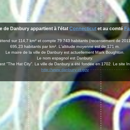
le de Danbury appartient à l'état
Connecticut
et au comté
Fa
s'étend sur 114,7 km² et compte 79 743 habitants (recensement de 2011
695,23 habitants par km². L'altitude moyenne est de 121 m.
Le maire de la ville de Danbury est actuellement Mark Boughton.
Le nom espagnol est Danbury.
 est "The Hat City". La ville de Danbury a été fondée en 1702. Le site I
http://www.danbury-ct.gov