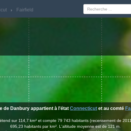
cut
cut
Fairfield
Fairfield
le de Danbury appartient à l'état
Connecticut
et au comté
Fa
s'étend sur 114,7 km² et compte 79 743 habitants (recensement de 2011
695,23 habitants par km². L'altitude moyenne est de 121 m.