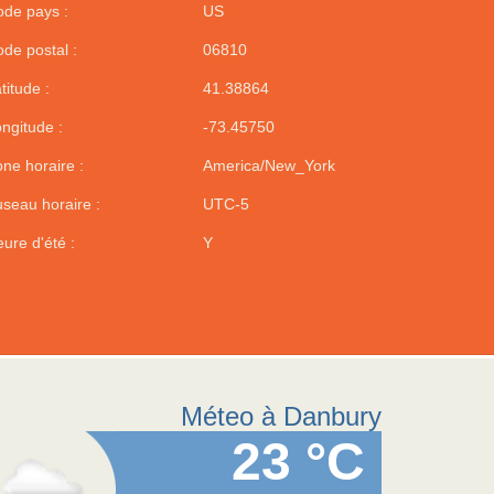
de pays :
US
de postal :
06810
titude :
41.38864
ngitude :
-73.45750
ne horaire :
America/New_York
seau horaire :
UTC-5
ure d'été :
Y
Méteo à Danbury
23 °C