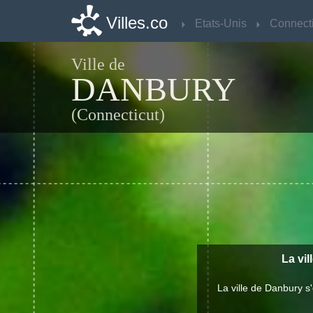
Villes.co
Villes.co
Etats-Unis
Etats-Unis
Connecti
Connecti
Ville de
DANBURY
(Connecticut)
La vil
La ville de Danbury 