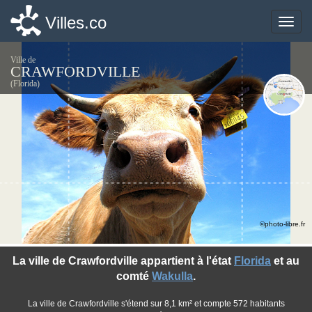
Villes.co
Villes.co
Toggle
Toggle
naviga
naviga
Ville de
CRAWFORDVILLE
(Florida)
©photo-libre.fr
La ville de Crawfordville appartient à l'état
Florida
et au
comté
Wakulla
.
La ville de Crawfordville s'étend sur 8,1 km² et compte 572 habitants