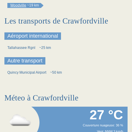
Woodville
~19 km
Les transports de Crawfordville
Aéroport international
Tallahassee Rgnl
~25 km
Autre transport
Quincy Municipal Airport
~50 km
Méteo à Crawfordville
27 °C
Couverture nuageuse: 36 %
Vent: NNW 3 km/h