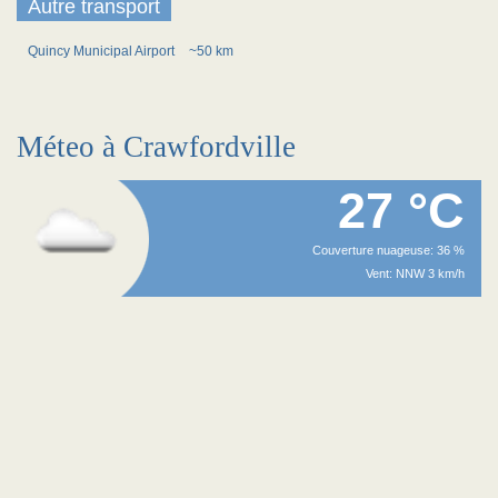
Autre transport
Quincy Municipal Airport
~50 km
Méteo à Crawfordville
27 °C
Couverture nuageuse: 36 %
Vent: NNW 3 km/h