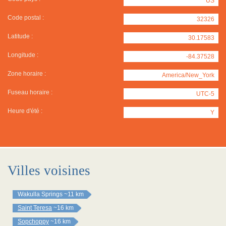
US
Code postal :
32326
Latitude :
30.17583
Longitude :
-84.37528
Zone horaire :
America/New_York
Fuseau horaire :
UTC-5
Heure d'été :
Y
Villes voisines
Wakulla Springs
~11 km
Saint Teresa
~16 km
Sopchoppy
~16 km