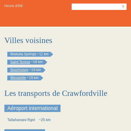
Heure d'été :
Y
Villes voisines
Wakulla Springs
~11 km
Saint Teresa
~16 km
Sopchoppy
~16 km
Woodville
~19 km
Les transports de Crawfordville
Aéroport international
Tallahassee Rgnl
~25 km