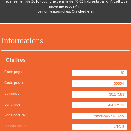
(recensement de 2010) pour une densité de 70,62 habitants par km². L'altitude
moyenne est de 4 m.
Le nom espagnol est Crawfordville.
Informations
Chiffres
Code pays :
US
Code postal :
32326
Latitude :
30.17583
Longitude :
-84.37528
Zone horaire :
America/New_York
Fuseau horaire :
UTC-5