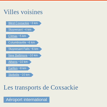
Villes voisines
West Coxsackie
~3 km
Stuyvesant
~4 km
Climax
~5 km
Columbiaville
~6 km
Stuyvesant Falls
~6 km
New Baltimore
~10 km
Athens
~10 km
Earlton
~8 km
Stottville
~10 km
Les transports de Coxsackie
Aéroport international