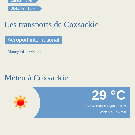
Earlton
~8 km
Stottville
~10 km
Les transports de Coxsackie
Aéroport international
Albany Intl
~44 km
Méteo à Coxsackie
29 °C
Couverture nuageuse: 5 %
Vent: NW 15 km/h