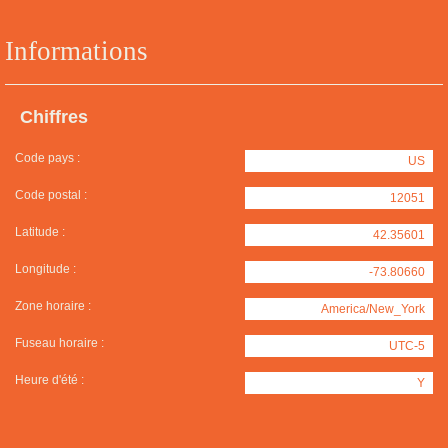
Informations
Chiffres
Code pays :
US
Code postal :
12051
Latitude :
42.35601
Longitude :
-73.80660
Zone horaire :
America/New_York
Fuseau horaire :
UTC-5
Heure d'été :
Y