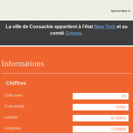
©photo-libre.fr
La ville de Coxsackie appartient à l'état
New York
et au
comté
Greene
.
Informations
Chiffres
Code pays :
US
Code postal :
12051
Latitude :
42.35601
Longitude :
-73.80660