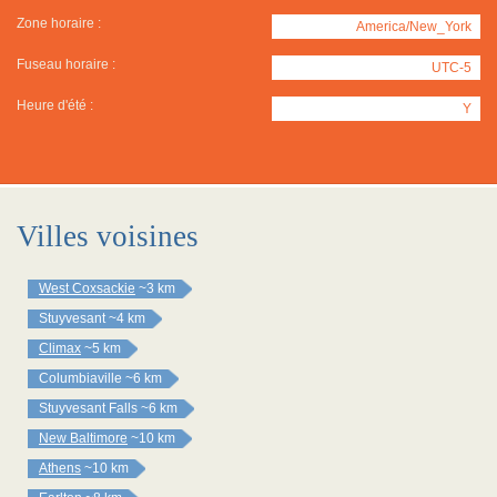
Zone horaire :
America/New_York
Fuseau horaire :
UTC-5
Heure d'été :
Y
Villes voisines
West Coxsackie
~3 km
Stuyvesant
~4 km
Climax
~5 km
Columbiaville
~6 km
Stuyvesant Falls
~6 km
New Baltimore
~10 km
Athens
~10 km