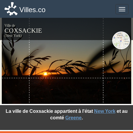
Villes.co
Villes.co
Toggle
Toggle
naviga
naviga
Ville de
COXSACKIE
(New York)
©photo-libre.fr
La ville de Coxsackie appartient à l'état
New York
et au
comté
Greene
.