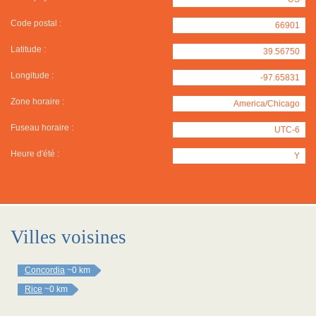
Code postal :
66901
Latitude :
39.56750
Longitude :
-97.65831
Zone horaire :
America/Chicago
Fuseau horaire :
UTC-6
Heure d'été :
Y
Villes voisines
Concordia
~0 km
Rice
~0 km