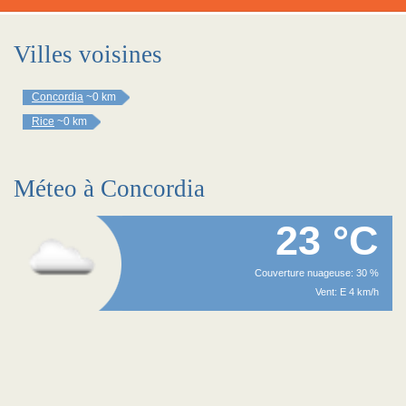
Villes voisines
Concordia
~0 km
Rice
~0 km
Méteo à Concordia
23 °C
Couverture nuageuse: 30 %
Vent: E 4 km/h