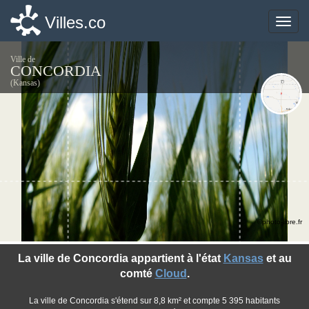
Villes.co
Villes.co
Toggle
Toggle
naviga
naviga
Ville de
CONCORDIA
(Kansas)
©photo-libre.fr
La ville de Concordia appartient à l'état
Kansas
et au
comté
Cloud
.
La ville de Concordia s'étend sur 8,8 km² et compte 5 395 habitants