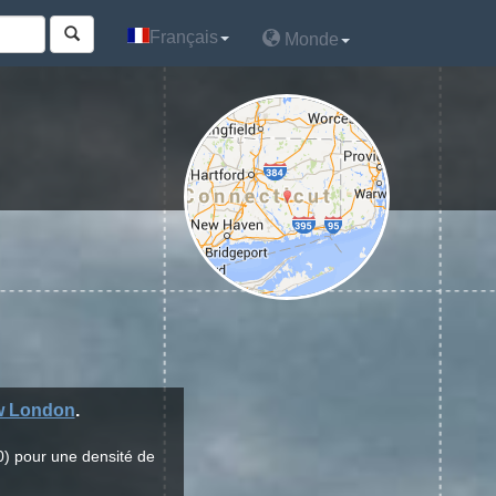
Français
Français
Monde
Monde
 London
.
0) pour une densité de