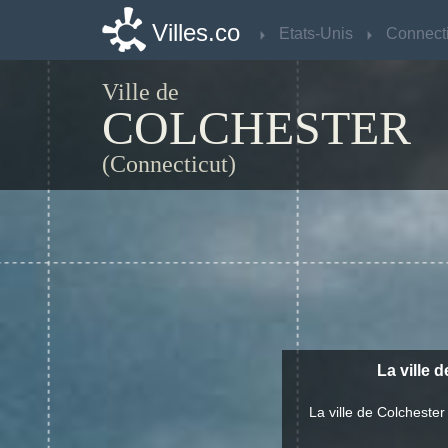
Villes.co
Villes.co
Etats-Unis
Etats-Unis
Connecti
Connecti
Ville de
COLCHESTER
(Connecticut)
La ville 
La ville de Colcheste