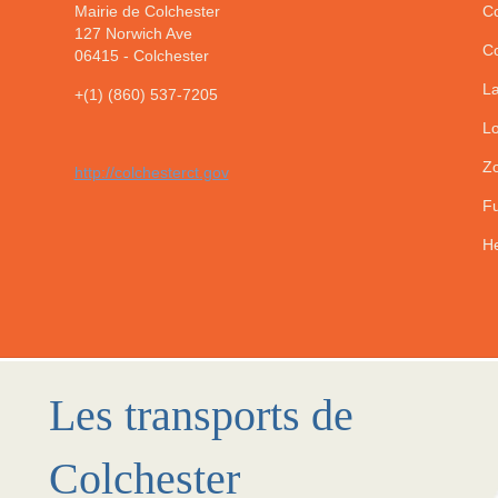
Mairie de Colchester
Co
127 Norwich Ave
Co
06415
-
Colchester
La
+(1) (860) 537-7205
Lo
Zo
http://colchesterct.gov
Fu
He
Les transports de
Colchester