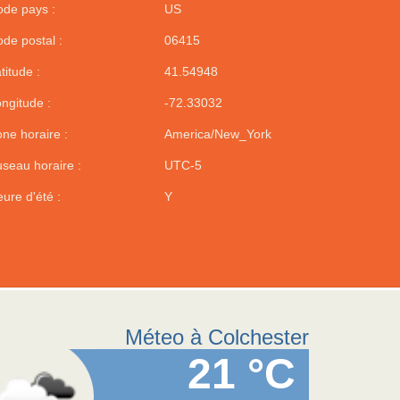
de pays :
US
de postal :
06415
titude :
41.54948
ngitude :
-72.33032
ne horaire :
America/New_York
seau horaire :
UTC-5
ure d'été :
Y
Méteo à Colchester
21 °C