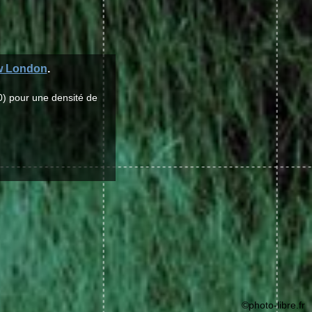
 London
.
0) pour une densité de
©photo-libre.fr