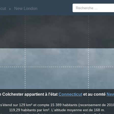
cut
cut
New London
New London
de Colchester appartient à l'état
Connecticut
et au comté
New
r s'étend sur 129 km² et compte 15 389 habitants (recensement de 201
119,29 habitants par km². L'altitude moyenne est de 168 m.