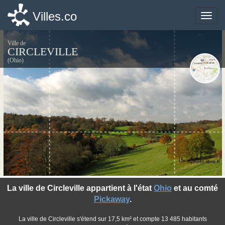
Villes.co
Villes.co
Toggle
Toggle
naviga
naviga
Ville de
CIRCLEVILLE
(Ohio)
©photo-libre.fr
La ville de Circleville appartient à l'état
Ohio
et au comté
Pickaway
.
La ville de Circleville s'étend sur 17,5 km² et compte 13 485 habitants