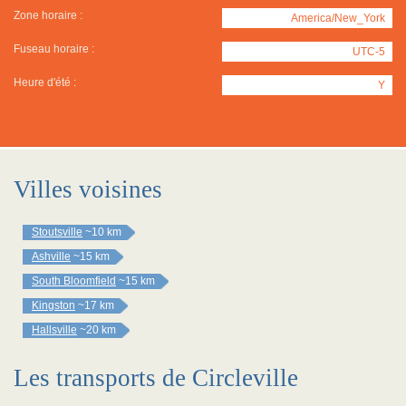
Zone horaire :
America/New_York
Fuseau horaire :
UTC-5
Heure d'été :
Y
Villes voisines
Stoutsville
~10 km
Ashville
~15 km
South Bloomfield
~15 km
Kingston
~17 km
Hallsville
~20 km
Les transports de Circleville