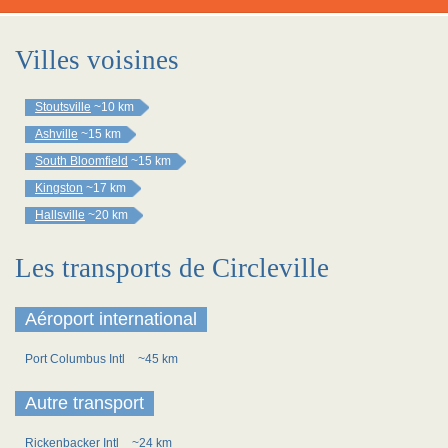
Villes voisines
Stoutsville
~10 km
Ashville
~15 km
South Bloomfield
~15 km
Kingston
~17 km
Hallsville
~20 km
Les transports de Circleville
Aéroport international
Port Columbus Intl
~45 km
Autre transport
Rickenbacker Intl
~24 km