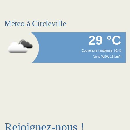
Méteo à Circleville
29 °C
Couverture nuageuse: 92 %
Vent: WSW 13 km/h
Rejoignez-nous !