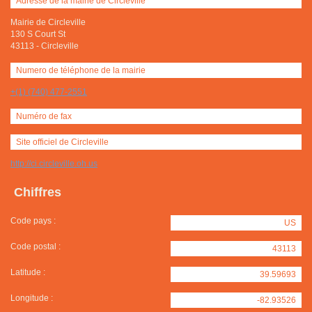
Adresse de la mairie de Circleville
Mairie de Circleville
130 S Court St
43113
-
Circleville
Numero de téléphone de la mairie
+(1) (740) 477-2551
Numéro de fax
Site officiel de Circleville
http://ci.circleville.oh.us
Chiffres
Code pays :
US
Code postal :
43113
Latitude :
39.59693
Longitude :
-82.93526