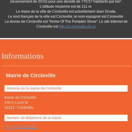
(recensement de 2010) pour une densité de 770,57 habitants par km².
L'altitude moyenne est de 211 m.
Le maire de la ville de Circleville est actuellement Jean Droste.
Le nom français de la ville est Circleville, le nom espagnol est Circleville.
La devise de Circleville est "Home Of The Pumpkin Show". Le site Internet de
Circleville est
http://ci.circleville.oh.us
Informations
Mairie de Circleville
Adresse de la mairie de Circleville
Mairie de Circleville
130 S Court St
43113
-
Circleville
Numero de téléphone de la mairie
+(1) (740) 477-2551