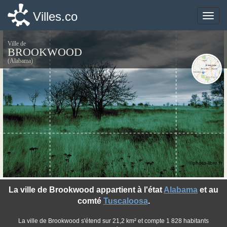
Villes.co
Villes.co
Toggle
Toggle
naviga
naviga
Ville de
BROOKWOOD
(Alabama)
©photo-libre.fr
La ville de Brookwood appartient à l'état
Alabama
et au
comté
Tuscaloosa
.
La ville de Brookwood s'étend sur 21,2 km² et compte 1 828 habitants