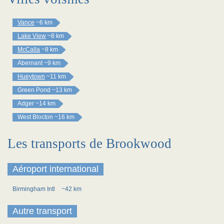
Vance
~6 km
Lake View
~8 km
McCalla
~8 km
Abernant
~9 km
Hueytown
~11 km
Green Pond
~13 km
Adger
~14 km
West Blocton
~16 km
Les transports de Brookwood
Aéroport international
Birmingham Intl
~42 km
Autre transport