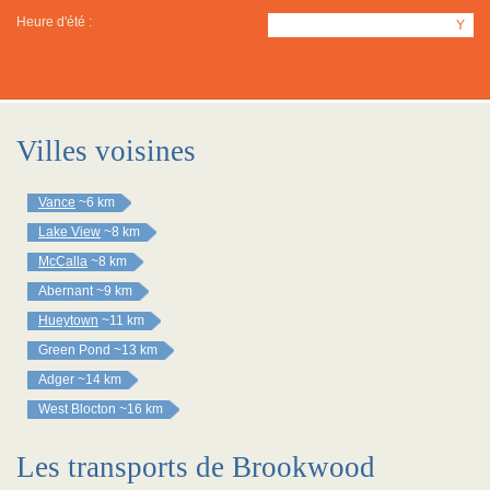
Heure d'été :
Y
Villes voisines
Vance
~6 km
Lake View
~8 km
McCalla
~8 km
Abernant
~9 km
Hueytown
~11 km
Green Pond
~13 km
Adger
~14 km
West Blocton
~16 km
Les transports de Brookwood