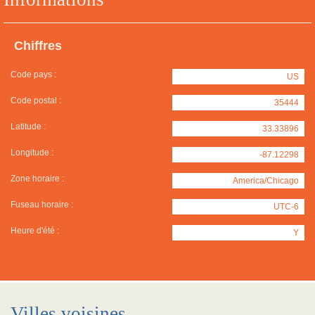
Chiffres
Code pays :
US
Code postal :
35444
Latitude :
33.33896
Longitude :
-87.12298
Zone horaire :
America/Chicago
Fuseau horaire :
UTC-6
Heure d'été :
Y
Villes voisines