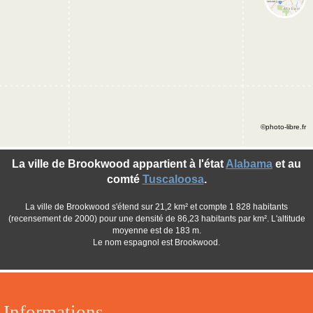
©photo-libre.fr
La ville de Brookwood appartient à l'état
Alabama
et au
comté
Tuscaloosa
.
La ville de Brookwood s'étend sur 21,2 km² et compte 1 828 habitants
(recensement de 2000) pour une densité de 86,23 habitants par km². L'altitude
moyenne est de 183 m.
Le nom espagnol est Brookwood.
Informations