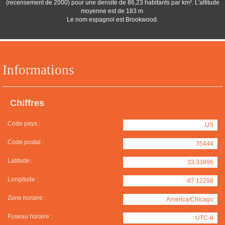
(recensement de 2000) pour une densité de 86,23 habitants par km². L'altitude
moyenne est de 183 m.
Le nom espagnol est Brookwood.
Informations
Chiffres
Code pays :
US
Code postal :
35444
Latitude :
33.33896
Longitude :
-87.12298
Zone horaire :
America/Chicago
Fuseau horaire :
UTC-6