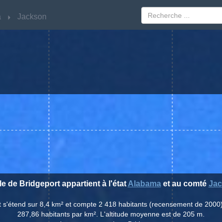
a
a
Jackson
Jackson
lle de Bridgeport appartient à l'état
Alabama
et au comté
Ja
rt s'étend sur 8,4 km² et compte 2 418 habitants (recensement de 2000
287,86 habitants par km². L'altitude moyenne est de 205 m.