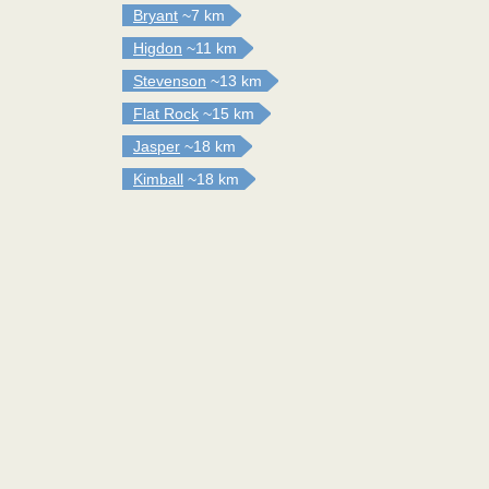
Bryant
~7 km
Higdon
~11 km
Stevenson
~13 km
Flat Rock
~15 km
Jasper
~18 km
Kimball
~18 km