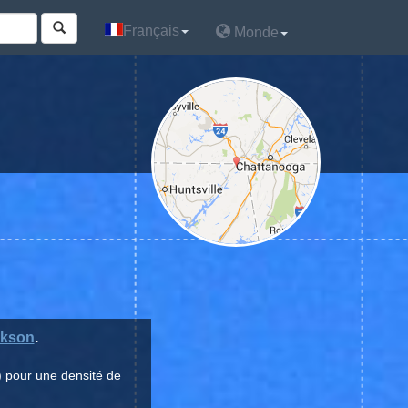
Français
Français
Monde
Monde
ckson
.
) pour une densité de