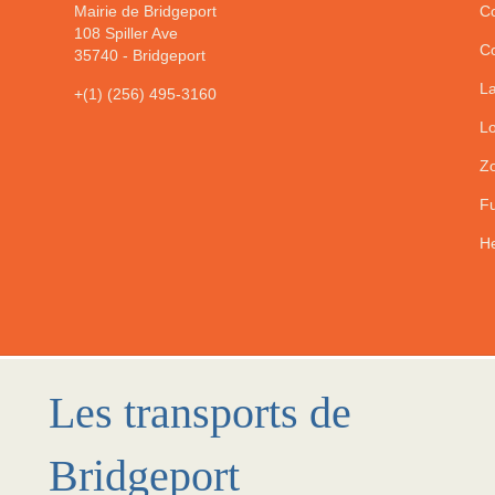
Mairie de Bridgeport
Co
108 Spiller Ave
Co
35740
-
Bridgeport
La
+(1) (256) 495-3160
Lo
Zo
Fu
He
Les transports de
Bridgeport