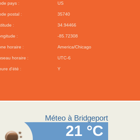
de pays :
US
de postal :
35740
titude :
34.94466
ngitude :
-85.72308
ne horaire :
America/Chicago
seau horaire :
UTC-6
ure d'été :
Y
Méteo à Bridgeport
21 °C