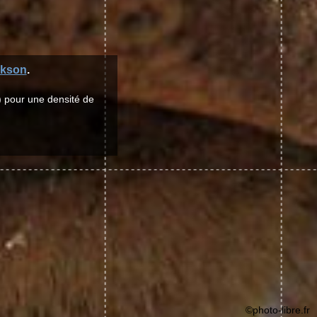
ckson
.
) pour une densité de
©photo-libre.fr