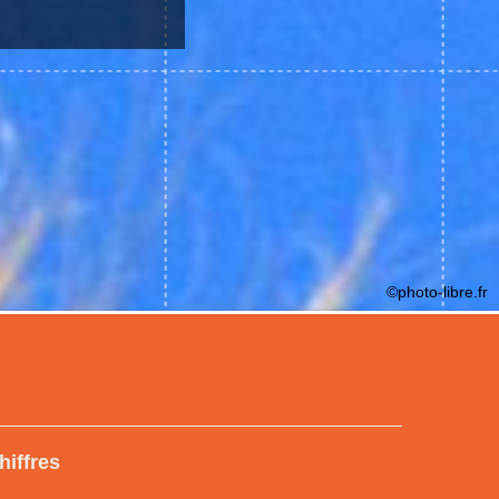
©photo-libre.fr
hiffres