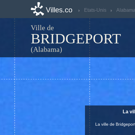
Villes.co
Villes.co
Etats-Unis
Etats-Unis
Alabam
Alabam
Ville de
BRIDGEPORT
(Alabama)
La vi
La ville de Bridgepo