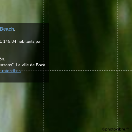
 Beach
.
1 145,84 habitants par
ón.
Seasons". La ville de Boca
-raton.fl.us
©photo-libre.fr