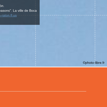
ón.
Seasons". La ville de Boca
-raton.fl.us
©photo-libre.fr