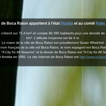
e de Boca Raton appartient à l'état
Florida
et au comté
Palm
n s'étend sur 75,4 km² et compte 86 396 habitants pour une densité de 
km². L'altitude moyenne est de 4 m.
Le maire de la ville de Boca Raton est actuellement Susan Whelchel.
 nom français de la ville est Boca Raton, le nom espagnol est Boca Rat
 "A City for All Seasons" et la devise de Boca Raton est "A City for All 
é fondée en 1895. Le site Internet de Boca Raton est
http://www.ci.boca