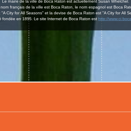
Le maire de la ville de Boca Raton est actuellement Susan Whelchel.
 nom français de la ville est Boca Raton, le nom espagnol est Boca Rat
 "A City for All Seasons" et la devise de Boca Raton est "A City for All 
é fondée en 1895. Le site Internet de Boca Raton est
http://www.ci.boca