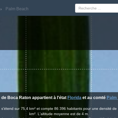
Palm Beach
Palm Beach
e de Boca Raton appartient à l'état
Florida
et au comté
Palm
n s'étend sur 75,4 km² et compte 86 396 habitants pour une densité de 
km². L'altitude moyenne est de 4 m.