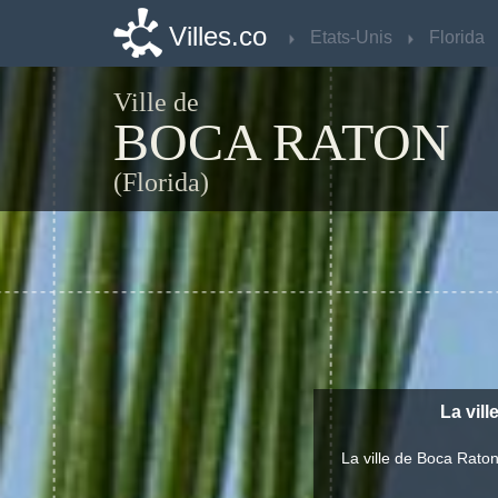
Villes.co
Villes.co
Etats-Unis
Etats-Unis
Florida
Florida
Ville de
BOCA RATON
(Florida)
La vill
La ville de Boca Rato