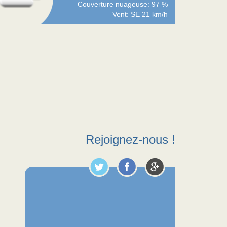
Couverture nuageuse: 97 %
Vent: SE 21 km/h
Rejoignez-nous !