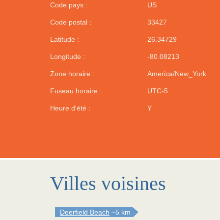
Code pays :
US
Code postal :
33427
Latitude :
26.34729
Longitude :
-80.08213
Zone horaire :
America/New_York
Fuseau horaire :
UTC-5
Heure d'été :
Y
Villes voisines
Deerfield Beach
~5 km