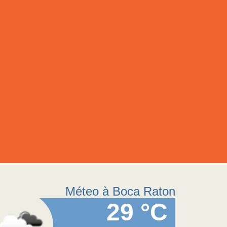
Méteo à Boca Raton
29 °C