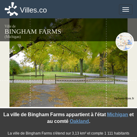
Villes.co
Villes.co
Toggle
Toggle
naviga
naviga
Ville de
BINGHAM FARMS
(Michigan)
©photo-libre.fr
La ville de Bingham Farms appartient à l'état
Michigan
et
au comté
Oakland
.
La ville de Bingham Farms s'étend sur 3,13 km² et compte 1 111 habitants