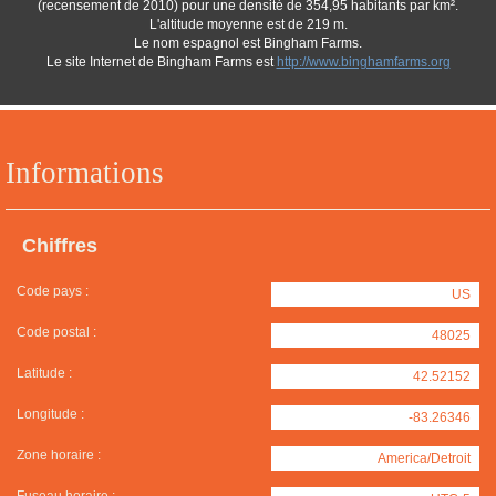
(recensement de 2010) pour une densité de 354,95 habitants par km².
L'altitude moyenne est de 219 m.
Le nom espagnol est Bingham Farms.
Le site Internet de Bingham Farms est
http://www.binghamfarms.org
Informations
Chiffres
Code pays :
US
Code postal :
48025
Latitude :
42.52152
Longitude :
-83.26346
Zone horaire :
America/Detroit