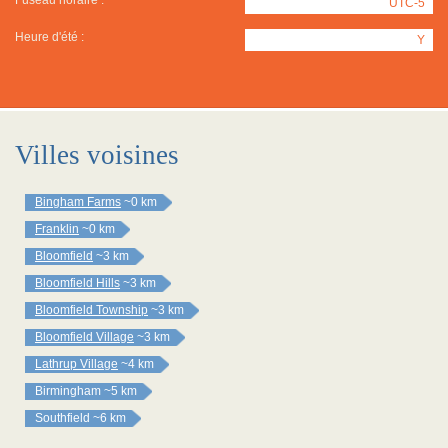
Fuseau horaire :
UTC-5
Heure d'été :
Y
Villes voisines
Bingham Farms
~0 km
Franklin
~0 km
Bloomfield
~3 km
Bloomfield Hills
~3 km
Bloomfield Township
~3 km
Bloomfield Village
~3 km
Lathrup Village
~4 km
Birmingham
~5 km
Southfield
~6 km