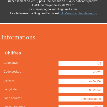
(recensement de 2010) pour une densité de 354,95 habitants par km².
L'altitude moyenne est de 219 m.
Le nom espagnol est Bingham Farms.
Le site Internet de Bingham Farms est
http://www.binghamfarms.org
Informations
Chiffres
Code pays :
US
Code postal :
48025
Latitude :
42.52152
Longitude :
-83.26346
Zone horaire :
America/Detroit