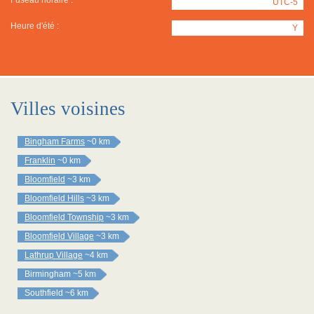
Fuseau horaire :
UTC-5
Heure d'été :
Y
Villes voisines
Bingham Farms
~0 km
Franklin
~0 km
Bloomfield
~3 km
Bloomfield Hills
~3 km
Bloomfield Township
~3 km
Bloomfield Village
~3 km
Lathrup Village
~4 km
Birmingham
~5 km
Southfield
~6 km