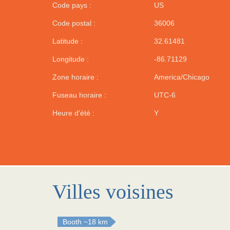
Code pays :
US
Code postal :
36006
Latitude :
32.61481
Longitude :
-86.71129
Zone horaire :
America/Chicago
Fuseau horaire :
UTC-6
Heure d'été :
Y
Villes voisines
Booth
~18 km