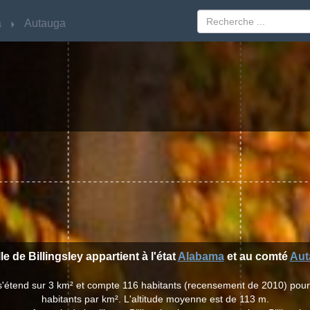
a
a
Autauga
Autauga
lle de Billingsley appartient à l'état
Alabama
et au comté
Aut
ey s'étend sur 3 km² et compte 116 habitants (recensement de 2010) pou
habitants par km². L'altitude moyenne est de 113 m.