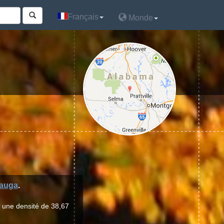
Français
Français
Monde
Monde
auga
.
r une densité de 38,67