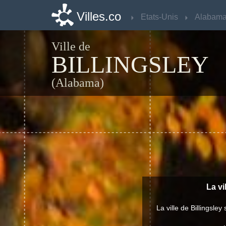
Villes.co
Villes.co
Etats-Unis
Etats-Unis
Alabam
Alabam
Ville de
BILLINGSLEY
(Alabama)
La vi
La ville de Billingsl