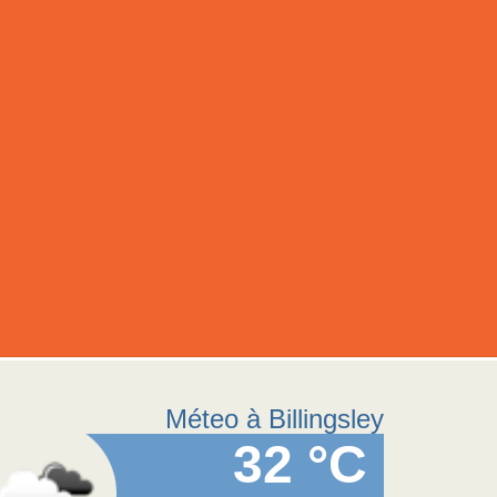
Méteo à Billingsley
32 °C