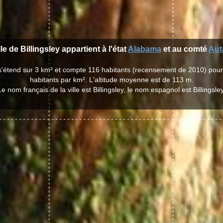
lle de Billingsley appartient à l'état
Alabama
et au comté
Aut
ey s'étend sur 3 km² et compte 116 habitants (recensement de 2010) pou
habitants par km². L'altitude moyenne est de 113 m.
Le nom français de la ville est Billingsley, le nom espagnol est Billingsley