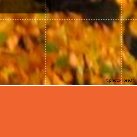
.
©photo-libre.fr