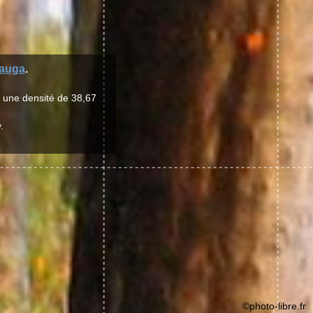
auga
.
r une densité de 38,67
.
©photo-libre.fr