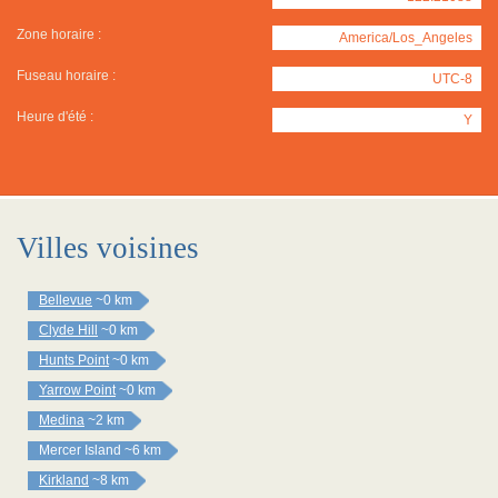
Zone horaire :
America/Los_Angeles
Fuseau horaire :
UTC-8
Heure d'été :
Y
Villes voisines
Bellevue
~0 km
Clyde Hill
~0 km
Hunts Point
~0 km
Yarrow Point
~0 km
Medina
~2 km
Mercer Island
~6 km
Kirkland
~8 km