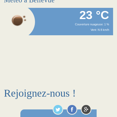
Méteo à Bellevue
23 °C
Couverture nuageuse: 1 %
Vent: N 8 km/h
Rejoignez-nous !