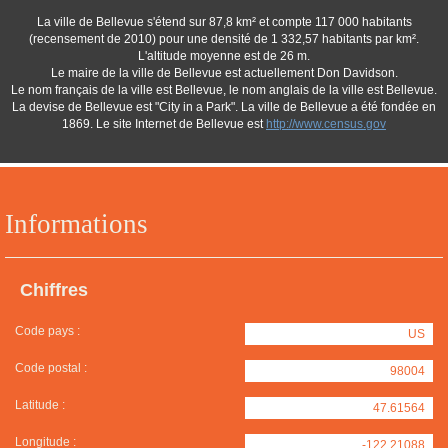
La ville de Bellevue s'étend sur 87,8 km² et compte 117 000 habitants
(recensement de 2010) pour une densité de 1 332,57 habitants par km².
L'altitude moyenne est de 26 m.
Le maire de la ville de Bellevue est actuellement Don Davidson.
Le nom français de la ville est Bellevue, le nom anglais de la ville est Bellevue.
La devise de Bellevue est "City in a Park". La ville de Bellevue a été fondée en
1869. Le site Internet de Bellevue est
http://www.census.gov
Informations
Chiffres
Code pays :
US
Code postal :
98004
Latitude :
47.61564
Longitude :
-122.21088