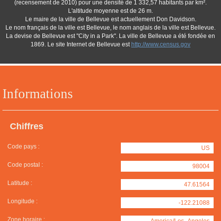
(recensement de 2010) pour une densité de 1 332,57 habitants par km².
L'altitude moyenne est de 26 m.
Le maire de la ville de Bellevue est actuellement Don Davidson.
Le nom français de la ville est Bellevue, le nom anglais de la ville est Bellevue.
La devise de Bellevue est "City in a Park". La ville de Bellevue a été fondée en
1869. Le site Internet de Bellevue est
http://www.census.gov
Informations
Chiffres
Code pays :
US
Code postal :
98004
Latitude :
47.61564
Longitude :
-122.21088
Zone horaire :
America/Los_Angeles