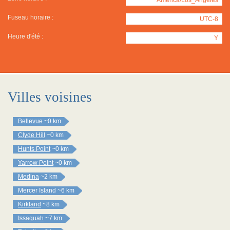
Fuseau horaire :
UTC-8
Heure d'été :
Y
Villes voisines
Bellevue
~0 km
Clyde Hill
~0 km
Hunts Point
~0 km
Yarrow Point
~0 km
Medina
~2 km
Mercer Island
~6 km
Kirkland
~8 km
Issaquah
~7 km