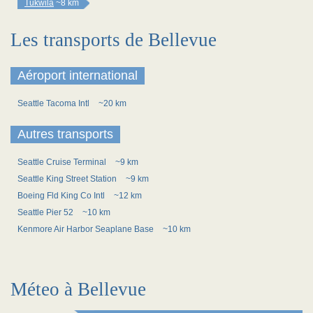
Tukwila
~8 km
Les transports de Bellevue
Aéroport international
Seattle Tacoma Intl
~20 km
Autres transports
Seattle Cruise Terminal
~9 km
Seattle King Street Station
~9 km
Boeing Fld King Co Intl
~12 km
Seattle Pier 52
~10 km
Kenmore Air Harbor Seaplane Base
~10 km
Méteo à Bellevue