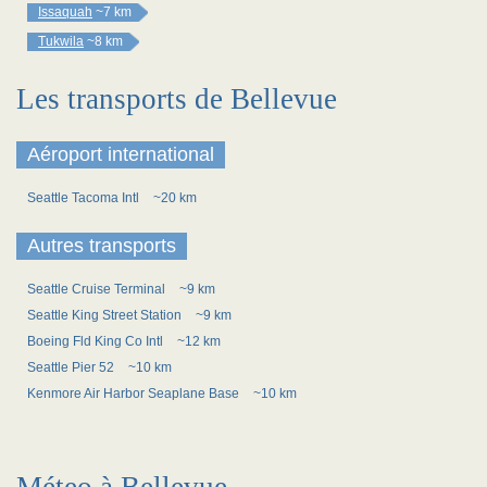
Issaquah
~7 km
Tukwila
~8 km
Les transports de Bellevue
Aéroport international
Seattle Tacoma Intl
~20 km
Autres transports
Seattle Cruise Terminal
~9 km
Seattle King Street Station
~9 km
Boeing Fld King Co Intl
~12 km
Seattle Pier 52
~10 km
Kenmore Air Harbor Seaplane Base
~10 km