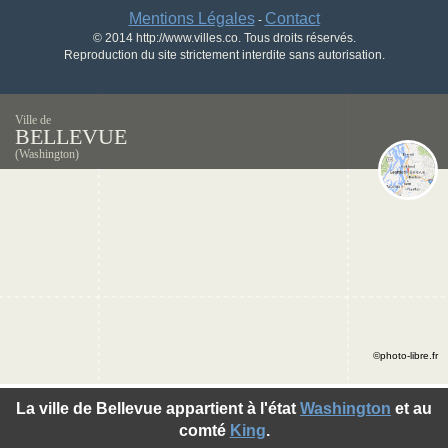
Mentions Légales
Contact
-
© 2014 http://www.villes.co. Tous droits réservés.
Reproduction du site strictement interdite sans autorisation.
Ville de
BELLEVUE
(Washington)
©photo-libre.fr
La ville de Bellevue appartient à l'état
Washington
et au
comté
King
.