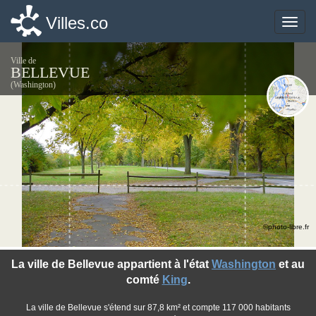
Villes.co
Villes.co
Toggle
Toggle
naviga
naviga
Ville de
BELLEVUE
(Washington)
©photo-libre.fr
La ville de Bellevue appartient à l'état
Washington
et au
comté
King
.
La ville de Bellevue s'étend sur 87,8 km² et compte 117 000 habitants