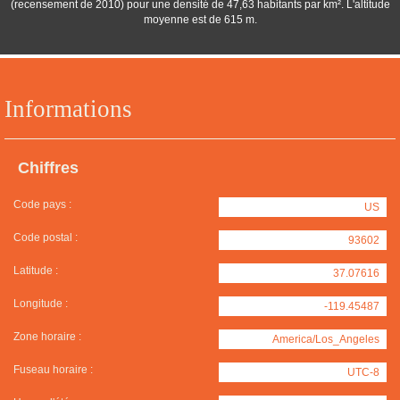
(recensement de 2010) pour une densité de 47,63 habitants par km². L'altitude
moyenne est de 615 m.
Informations
Chiffres
Code pays :
US
Code postal :
93602
Latitude :
37.07616
Longitude :
-119.45487
Zone horaire :
America/Los_Angeles
Fuseau horaire :
UTC-8