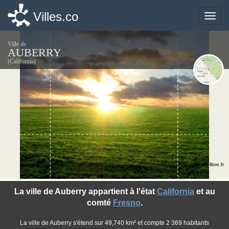
Villes.co
Villes.co
Toggle
Toggle
naviga
naviga
Ville de
AUBERRY
(California)
©photo-libre.fr
La ville de Auberry appartient à l'état
California
et au
comté
Fresno
.
La ville de Auberry s'étend sur 49,740 km² et compte 2 369 habitants