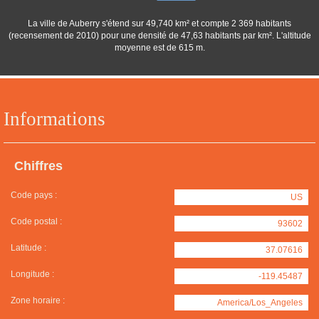
La ville de Auberry s'étend sur 49,740 km² et compte 2 369 habitants
(recensement de 2010) pour une densité de 47,63 habitants par km². L'altitude
moyenne est de 615 m.
Informations
Chiffres
Code pays :
US
Code postal :
93602
Latitude :
37.07616
Longitude :
-119.45487
Zone horaire :
America/Los_Angeles