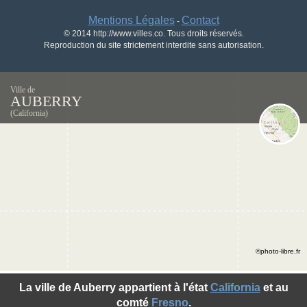
Mentions Légales
Contact
-
© 2014 http://www.villes.co. Tous droits réservés.
Reproduction du site strictement interdite sans autorisation.
Ville de
AUBERRY
(California)
©photo-libre.fr
La ville de Auberry appartient à l'état
California
et au
comté
Fresno
.