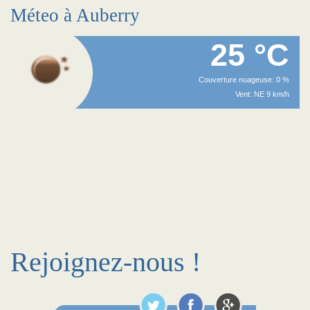
Méteo à Auberry
25 °C
Couverture nuageuse: 0 %
Vent: NE 9 km/h
Rejoignez-nous !