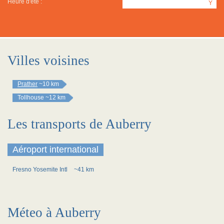
Heure d'été :
Y
Villes voisines
Prather
~10 km
Tollhouse
~12 km
Les transports de Auberry
Aéroport international
Fresno Yosemite Intl
~41 km
Méteo à Auberry