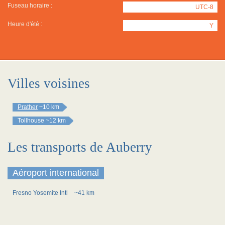
Fuseau horaire :
UTC-8
Heure d'été :
Y
Villes voisines
Prather
~10 km
Tollhouse
~12 km
Les transports de Auberry
Aéroport international
Fresno Yosemite Intl
~41 km