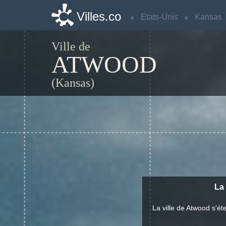
Villes.co
Villes.co
Etats-Unis
Etats-Unis
Kansas
Kansas
Ville de
ATWOOD
(Kansas)
La 
La ville de Atwood s'é