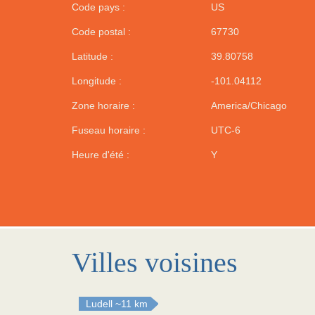
Code pays :
US
Code postal :
67730
Latitude :
39.80758
Longitude :
-101.04112
Zone horaire :
America/Chicago
Fuseau horaire :
UTC-6
Heure d'été :
Y
Villes voisines
Ludell
~11 km