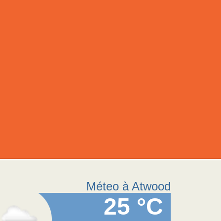
Méteo à Atwood
25 °C