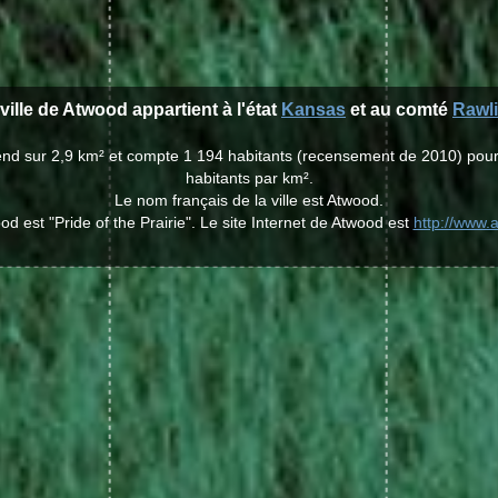
ville de Atwood appartient à l'état
Kansas
et au comté
Rawl
tend sur 2,9 km² et compte 1 194 habitants (recensement de 2010) pou
habitants par km².
Le nom français de la ville est Atwood.
d est "Pride of the Prairie". Le site Internet de Atwood est
http://www