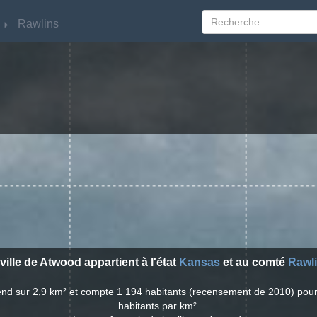
Rawlins
Rawlins
ville de Atwood appartient à l'état
Kansas
et au comté
Rawl
tend sur 2,9 km² et compte 1 194 habitants (recensement de 2010) pou
habitants par km².