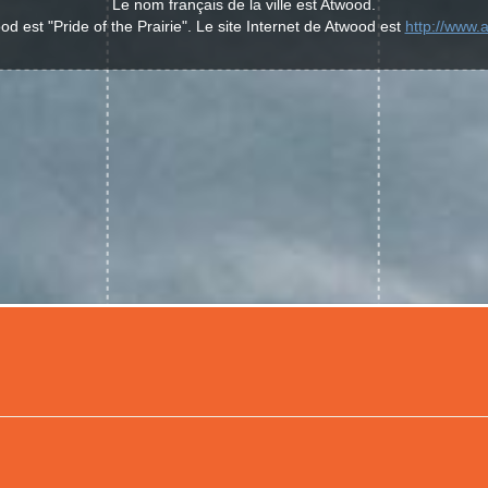
Le nom français de la ville est Atwood.
d est "Pride of the Prairie". Le site Internet de Atwood est
http://www