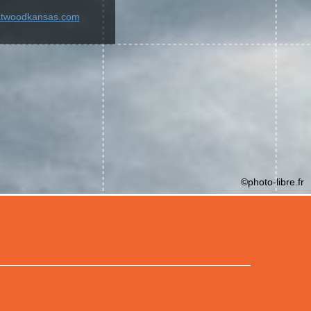
.atwoodkansas.com
©photo-libre.fr