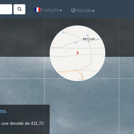
Français
Français
Monde
Monde
ins
.
r une densité de 411,72