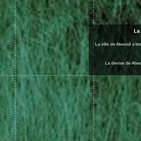
La 
La ville de Atwood s'é
La devise de Atwoo