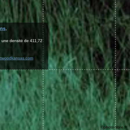
ins
.
r une densité de 411,72
.atwoodkansas.com
©photo-libre.fr