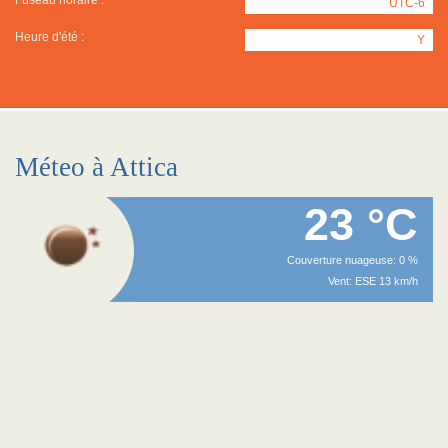
Fuseau horaire :
UTC-6
Heure d'été :
Y
Méteo à Attica
23 °C
Couverture nuageuse: 0 %
Vent: ESE 13 km/h