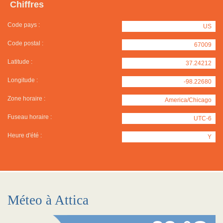
Chiffres
Code pays :
US
Code postal :
67009
Latitude :
37.24212
Longitude :
-98.22680
Zone horaire :
America/Chicago
Fuseau horaire :
UTC-6
Heure d'été :
Y
Méteo à Attica