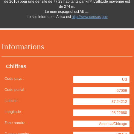
de 2010) pour une densité de 77,23 habitants par km². L'altitude moyenne est
de 274 m.
Le nom espagnol est Attica.
Le site Internet de Attica est
http://www.census.gov
Informations
Chiffres
Code pays :
US
Code postal :
67009
Latitude :
37.24212
Longitude :
-98.22680
Zone horaire :
America/Chicago