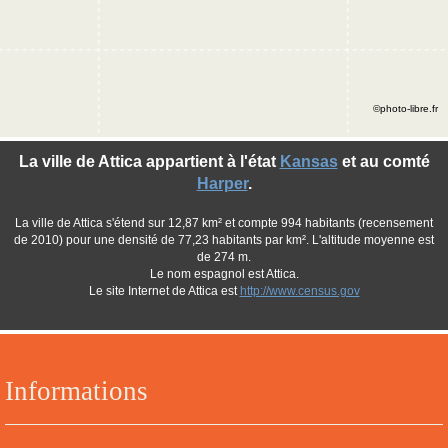
©photo-libre.fr
La ville de Attica appartient à l'état
Kansas
et au comté
Harper
.
La ville de Attica s'étend sur 12,87 km² et compte 994 habitants (recensement
de 2010) pour une densité de 77,23 habitants par km². L'altitude moyenne est
de 274 m.
Le nom espagnol est Attica.
Le site Internet de Attica est
http://www.census.gov
Informations