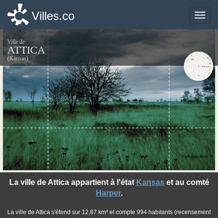
Villes.co
Villes.co
Toggle
Toggle
naviga
naviga
Ville de
ATTICA
(Kansas)
©photo-libre.fr
La ville de Attica appartient à l'état
Kansas
et au comté
Harper
.
La ville de Attica s'étend sur 12,87 km² et compte 994 habitants (recensement