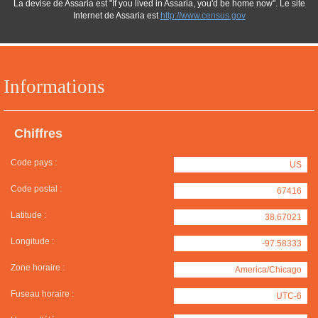
La devise de Assaria est "If you lived in Assaria, you'd be home now". Le site
Internet de Assaria est
http://www.census.gov
Informations
Chiffres
Code pays :
US
Code postal :
67416
Latitude :
38.67021
Longitude :
-97.58333
Zone horaire :
America/Chicago
Fuseau horaire :
UTC-6