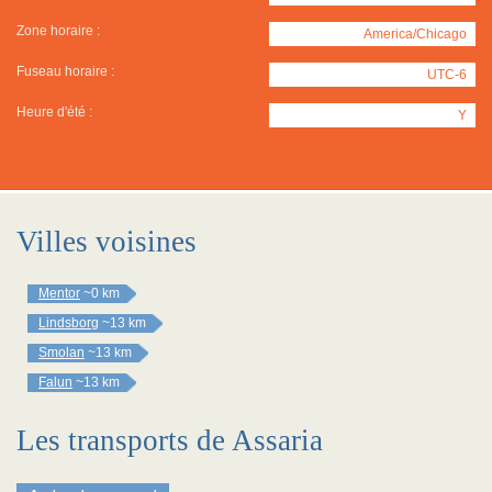
Zone horaire :
America/Chicago
Fuseau horaire :
UTC-6
Heure d'été :
Y
Villes voisines
Mentor
~0 km
Lindsborg
~13 km
Smolan
~13 km
Falun
~13 km
Les transports de Assaria