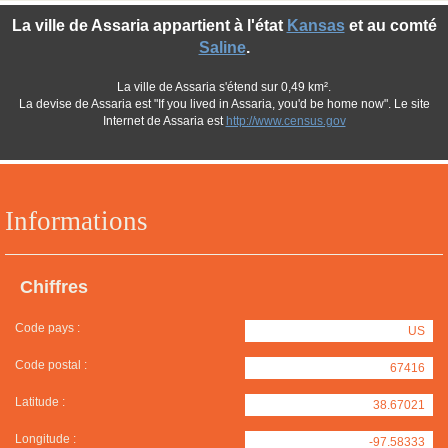
La ville de Assaria appartient à l'état
Kansas
et au comté
Saline
.
La ville de Assaria s'étend sur 0,49 km².
La devise de Assaria est "If you lived in Assaria, you'd be home now". Le site
Internet de Assaria est
http://www.census.gov
Informations
Chiffres
Code pays :
US
Code postal :
67416
Latitude :
38.67021
Longitude :
-97.58333