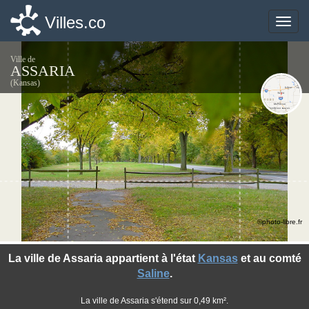
Villes.co
Villes.co
Toggle
Toggle
naviga
naviga
Ville de
ASSARIA
(Kansas)
©photo-libre.fr
La ville de Assaria appartient à l'état
Kansas
et au comté
Saline
.
La ville de Assaria s'étend sur 0,49 km².