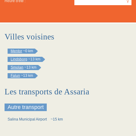
Heure d'été :
Y
Villes voisines
Mentor
~0 km
Lindsborg
~13 km
Smolan
~13 km
Falun
~13 km
Les transports de Assaria
Autre transport
Salina Municipal Airport
~15 km