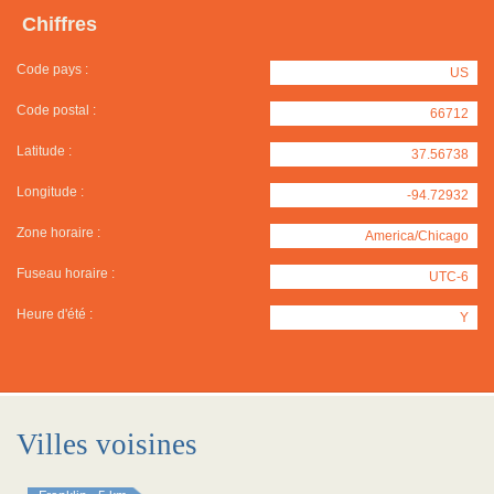
Chiffres
Code pays :
US
Code postal :
66712
Latitude :
37.56738
Longitude :
-94.72932
Zone horaire :
America/Chicago
Fuseau horaire :
UTC-6
Heure d'été :
Y
Villes voisines