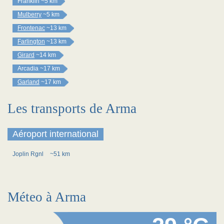
Franklin
~5 km
Mulberry
~5 km
Frontenac
~13 km
Farlington
~13 km
Girard
~14 km
Arcadia
~17 km
Garland
~17 km
Les transports de Arma
Aéroport international
Joplin Rgnl
~51 km
Méteo à Arma