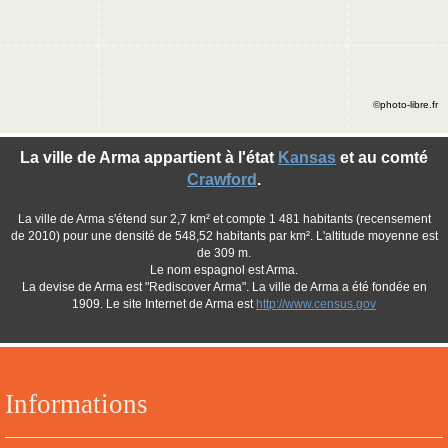
©photo-libre.fr
La ville de Arma appartient à l'état
Kansas
et au comté
Crawford
.
La ville de Arma s'étend sur 2,7 km² et compte 1 481 habitants (recensement
de 2010) pour une densité de 548,52 habitants par km². L'altitude moyenne est
de 309 m.
Le nom espagnol est Arma.
La devise de Arma est "Rediscover Arma". La ville de Arma a été fondée en
1909. Le site Internet de Arma est
http://www.census.gov
Informations