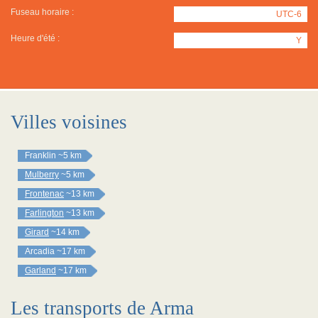
Fuseau horaire :
UTC-6
Heure d'été :
Y
Villes voisines
Franklin
~5 km
Mulberry
~5 km
Frontenac
~13 km
Farlington
~13 km
Girard
~14 km
Arcadia
~17 km
Garland
~17 km
Les transports de Arma