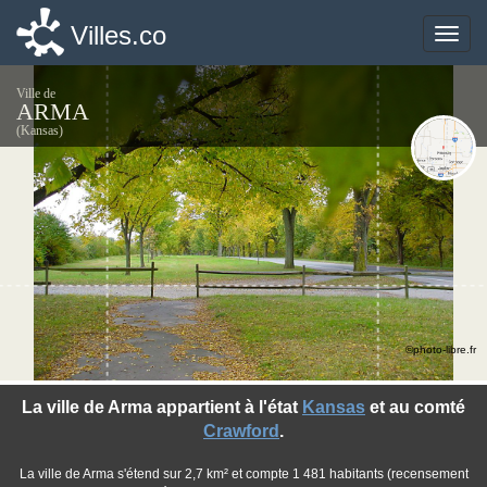
Villes.co
Villes.co
Toggle
Toggle
naviga
naviga
Ville de
ARMA
(Kansas)
©photo-libre.fr
La ville de Arma appartient à l'état
Kansas
et au comté
Crawford
.
La ville de Arma s'étend sur 2,7 km² et compte 1 481 habitants (recensement