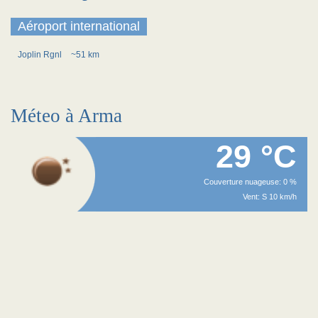
Aéroport international
Joplin Rgnl
~51 km
Méteo à Arma
29 °C
Couverture nuageuse: 0 %
Vent: S 10 km/h