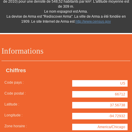
de 2010) pour une densité de 548,52 habitants par km². L'altitude moyenne est
de 309 m.
Le nom espagnol est Arma.
La devise de Arma est "Rediscover Arma". La ville de Arma a été fondée en
1909. Le site Internet de Arma est
http://www.census.gov
Informations
Chiffres
Code pays :
US
Code postal :
66712
Latitude :
37.56738
Longitude :
-94.72932
Zone horaire :
America/Chicago