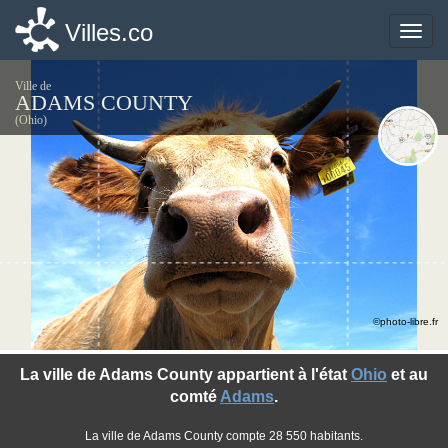
Villes.co
Villes.co
Toggle
Toggle
naviga
naviga
Ville de
ADAMS COUNTY
(Ohio)
©photo-libre.fr
La ville de Adams County appartient à l'état
Ohio
et au
comté
Adams
.
La ville de Adams County compte 28 550 habitants.