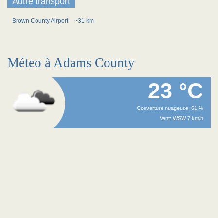
Autre transport
Brown County Airport
~31 km
Méteo à Adams County
23 °C
Couverture nuageuse: 61 %
Vent: WSW 7 km/h