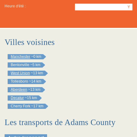
Heure d'été :
Y
Villes voisines
Manchester
~0 km
Bentonville
~5 km
West Union
~13 km
Tollesboro
~14 km
Aberdeen
~13 km
Decatur
~15 km
Cherry Fork
~17 km
Les transports de Adams County