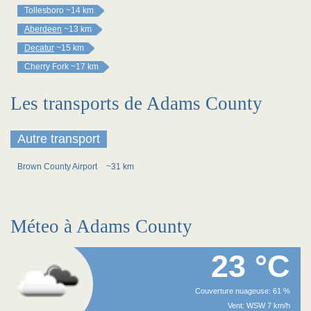
Tollesboro
~14 km
Aberdeen
~13 km
Decatur
~15 km
Cherry Fork
~17 km
Les transports de Adams County
Autre transport
Brown County Airport
~31 km
Méteo à Adams County
23 °C
Couverture nuageuse: 61 %
Vent: WSW 7 km/h