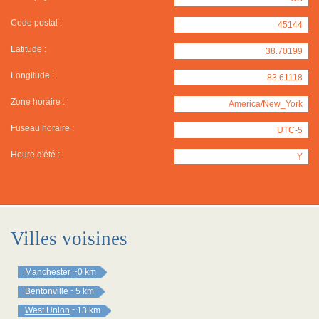
Code postal :
45144
Latitude :
38.70199
Longitude :
-83.61118
Zone horaire :
America/New_York
Fuseau horaire :
UTC-5
Heure d'été :
Y
Villes voisines
Manchester
~0 km
Bentonville
~5 km
West Union
~13 km