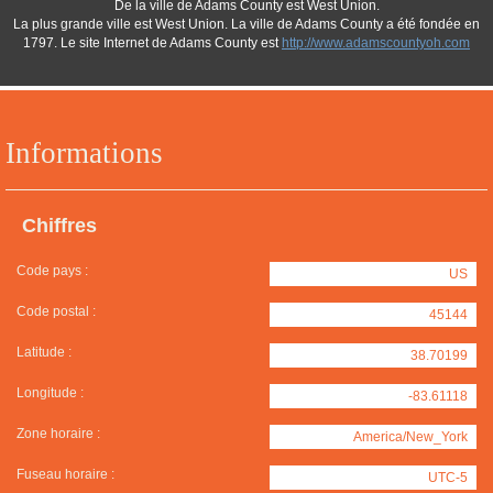
De la ville de Adams County est West Union.
La plus grande ville est West Union. La ville de Adams County a été fondée en
1797. Le site Internet de Adams County est
http://www.adamscountyoh.com
Informations
Chiffres
Code pays :
US
Code postal :
45144
Latitude :
38.70199
Longitude :
-83.61118
Zone horaire :
America/New_York
Fuseau horaire :
UTC-5