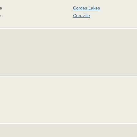
e
Cordes Lakes
s
Cornville