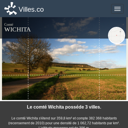
Villes.co
Villes.co
Toggle
Toggle
naviga
naviga
Comté
WICHITA
©photo-libre.fr
Le comté Wichita posséde 3 villes.
Le comté Wichita s'étend sur 359,8 km² et compte 382 368 habitants
(recensement de 2010) pour une densité de 1 062,72 habitants par km².