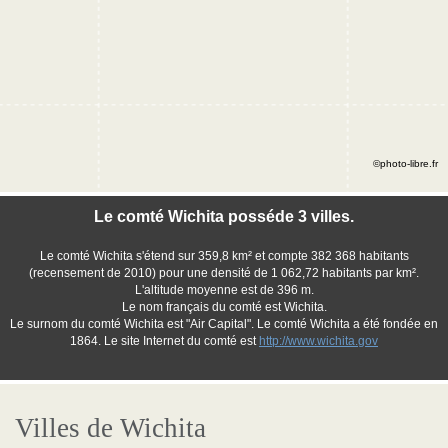
©photo-libre.fr
Le comté Wichita posséde 3 villes.
Le comté Wichita s'étend sur 359,8 km² et compte 382 368 habitants
(recensement de 2010) pour une densité de 1 062,72 habitants par km².
L'altitude moyenne est de 396 m.
Le nom français du comté est Wichita.
Le surnom du comté Wichita est "Air Capital". Le comté Wichita a été fondée en
1864. Le site Internet du comté est
http://www.wichita.gov
Villes de Wichita