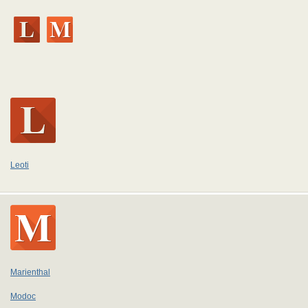
Leoti
Marienthal
Modoc