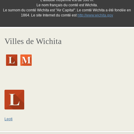
L'altitude moyenne est de 396 m.
Le nom français du comté est Wichita.
Le surnom du comté Wichita est "Air Capital". Le comté Wichita a été fondée en
1864. Le site Internet du comté est
http://www.wichita.gov
Villes de Wichita
Leoti