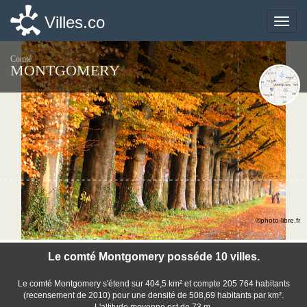
Villes.co
Villes.co
Toggle
Toggle
naviga
naviga
Comté
MONTGOMERY
©photo-libre.fr
Le comté Montgomery posséde 10 villes.
Le comté Montgomery s'étend sur 404,5 km² et compte 205 764 habitants
(recensement de 2010) pour une densité de 508,69 habitants par km².