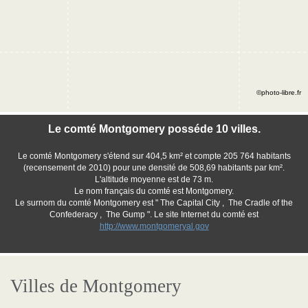
©photo-libre.fr
Le comté Montgomery posséde 10 villes.
Le comté Montgomery s'étend sur 404,5 km² et compte 205 764 habitants
(recensement de 2010) pour une densité de 508,69 habitants par km².
L'altitude moyenne est de 73 m.
Le nom français du comté est Montgomery.
Le surnom du comté Montgomery est " The Capital City , The Cradle of the
Confederacy , The Gump ". Le site Internet du comté est
http://www.montgomeryal.gov
Villes de Montgomery