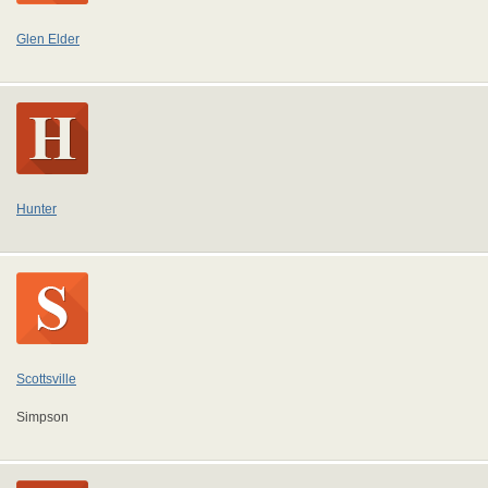
Glen Elder
Hunter
Scottsville
Simpson