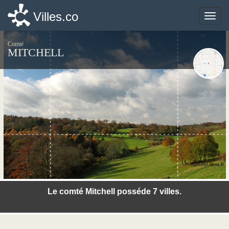
Villes.co
Villes.co
Toggle
Toggle
naviga
naviga
Comté
MITCHELL
©photo-libre.fr
Le comté Mitchell posséde 7 villes.