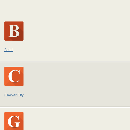
Beloit
Cawker City