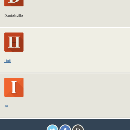
Danielsville
Hull
Ila