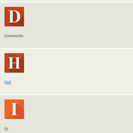
Danielsville
Hull
Ila