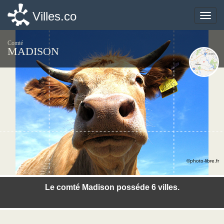
Villes.co
Villes.co
Toggle
Toggle
naviga
naviga
Comté
MADISON
©photo-libre.fr
Le comté Madison posséde 6 villes.