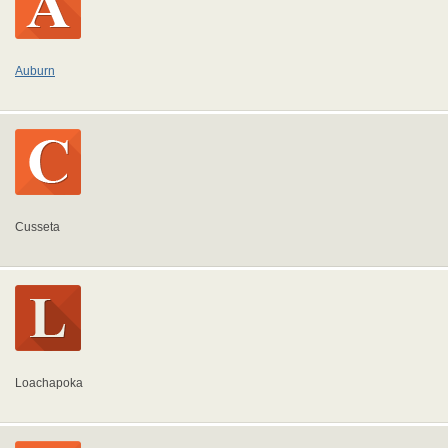
Auburn
Cusseta
Loachapoka