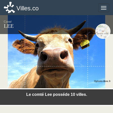
Villes.co
Villes.co
Toggle
Toggle
naviga
naviga
Comté
LEE
©photo-libre.fr
Le comté Lee posséde 10 villes.