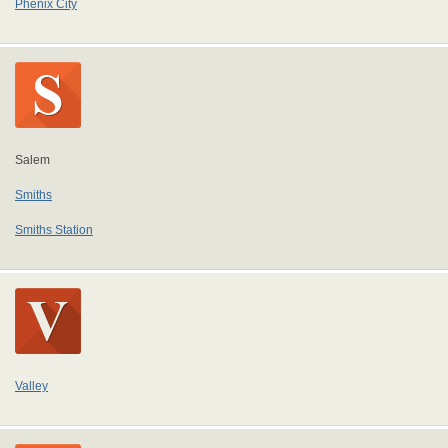
Phenix City
Salem
Smiths
Smiths Station
Valley