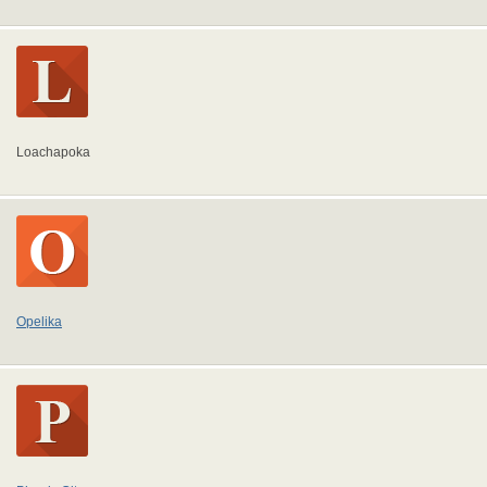
Loachapoka
Opelika