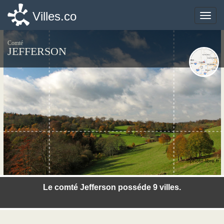
Villes.co
Villes.co
Toggle
Toggle
naviga
naviga
Comté
JEFFERSON
©photo-libre.fr
Le comté Jefferson posséde 9 villes.