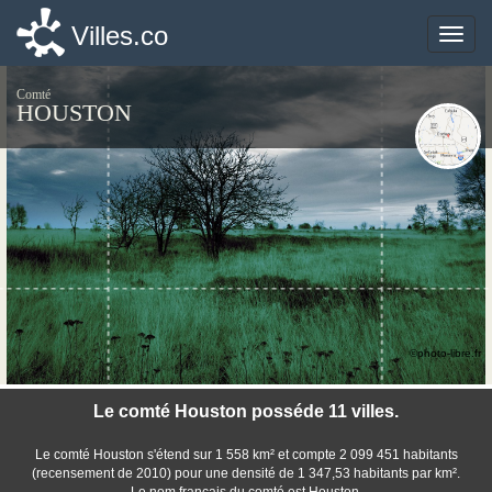
Villes.co
Villes.co
Toggle
Toggle
naviga
naviga
Comté
HOUSTON
©photo-libre.fr
Le comté Houston posséde 11 villes.
Le comté Houston s'étend sur 1 558 km² et compte 2 099 451 habitants
(recensement de 2010) pour une densité de 1 347,53 habitants par km².