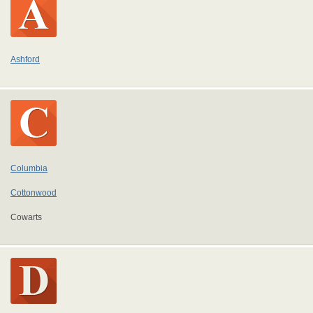
Ashford
Columbia
Cottonwood
Cowarts