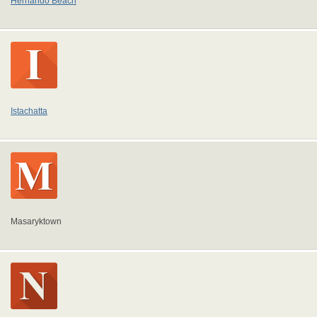
Hernando Beach
Istachatta
Masaryktown