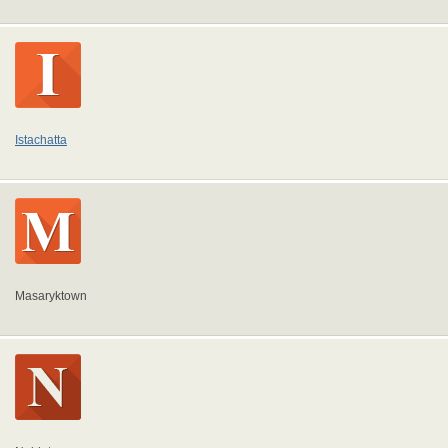
Istachatta
Masaryktown