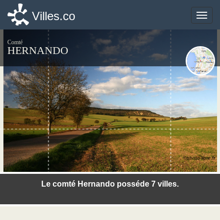
Villes.co
Villes.co
Toggle
Toggle
naviga
naviga
Comté
HERNANDO
©photo-libre.fr
Le comté Hernando posséde 7 villes.