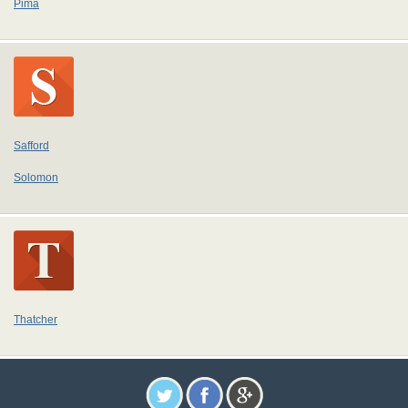
Pima
Safford
Solomon
Thatcher